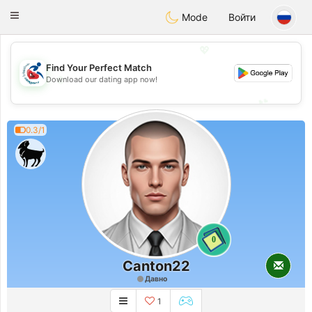
Handi Space
Toggle
Mode
Войти
navigation
💖
Find Your Perfect Match
💖
Download our dating app now!
💕
💕
0.3/1
0
Canton22
Давно
1