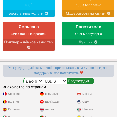
%
100
100% бесплатно
Бесплатные услуги
Модераторы на связи
Серьёзно
Посетители
качественные профили
Очень популярно
Подтверждённое качество
Лучший
Мы усердно работаем, чтобы предоставить вам лучший сервис,
поддержите нас пожалуйста
Знакомства по странам
Франция
Германия
Канада
Бельгия
Швейцария
США
Испания
Англия
Мексика