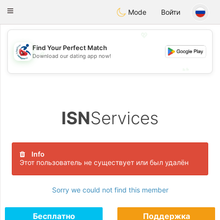
Handi Space
Toggle
Mode
Войти
navigation
💖
Find Your Perfect Match
💖
Download our dating app now!
💕
💕
ISN
Services
Info
Этот пользователь не существует или был удалён
Sorry we could not find this member
Бесплатно
Поддержка