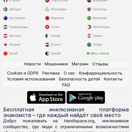
Италия
Португалия
Колумбия
Швеция
Инвалиды
Питомцы
Австралия
Марокко
Бразилия
Нидерланды
Тунис
Филиппины
Австрия
Алжир
Ливан
Япония
Египет
Залив
Китай
Кувейт
Весь список
Новости
|
Мошенники
|
Магазин
|
Отзывы
Cookies и GDPR
|
Реклама
|
О нас
|
Конфиденциальность
|
Условия использования
|
Безопасность детей
|
Контакты
|
FAQ
Бесплатная инклюзивная платформа
знакомств – где каждый найдёт своё место
Добро пожаловать на Handispace.org, инклюзивное
сообщество, где люди с ограниченными возможностями