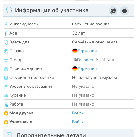
Информация об участнике
Инвалидность
нарушение зрения
Age
32 лет
Здесь для
Серьёзные отношения
Страна
Германия
Sachsen
Город
Dresden
,
Происхождение
Германия
Семейное положение
Не женат/не замужем
Уровень образования
Не указано
Курение
Не указано
Работа
Не указано
Мои друзья
Войти
Участник с
Войти
Дополнительные детали