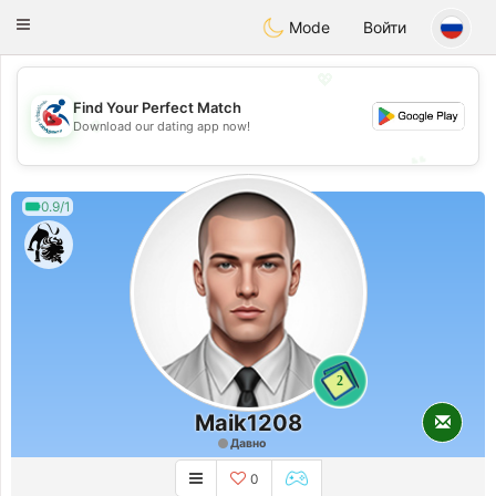
Handi Space
Toggle
Mode
Войти
navigation
💖
Find Your Perfect Match
💖
Download our dating app now!
💕
💕
0.9/1
2
Maik1208
Давно
0