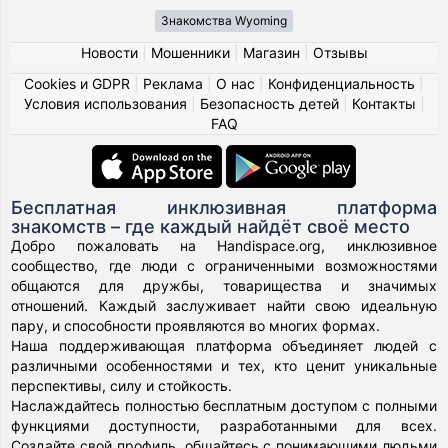
Знакомства Wyoming
Новости
|
Мошенники
|
Магазин
|
Отзывы
Cookies и GDPR
|
Реклама
|
О нас
|
Конфиденциальность
|
Условия использования
|
Безопасность детей
|
Контакты
|
FAQ
Бесплатная инклюзивная платформа
знакомств – где каждый найдёт своё место
Добро пожаловать на Handispace.org, инклюзивное
сообщество, где люди с ограниченными возможностями
общаются для дружбы, товарищества и значимых
отношений. Каждый заслуживает найти свою идеальную
пару, и способности проявляются во многих формах.
Наша поддерживающая платформа объединяет людей с
различными особенностями и тех, кто ценит уникальные
перспективы, силу и стойкость.
Наслаждайтесь полностью бесплатным доступом с полными
функциями доступности, разработанными для всех.
Создайте свой профиль, общайтесь с понимающими людьми