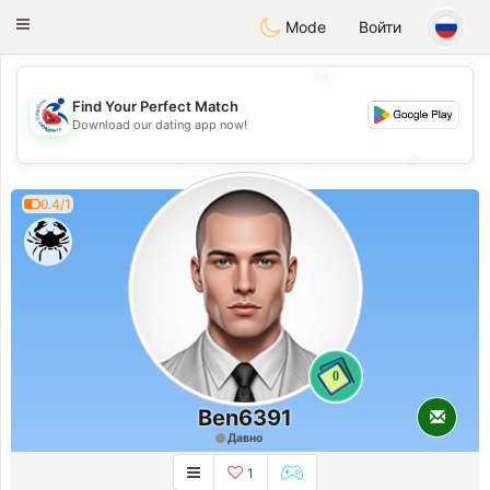
Handi Space
Toggle
Mode
Войти
navigation
💖
Find Your Perfect Match
💖
Download our dating app now!
💕
💕
0.4/1
0
Ben6391
Давно
1