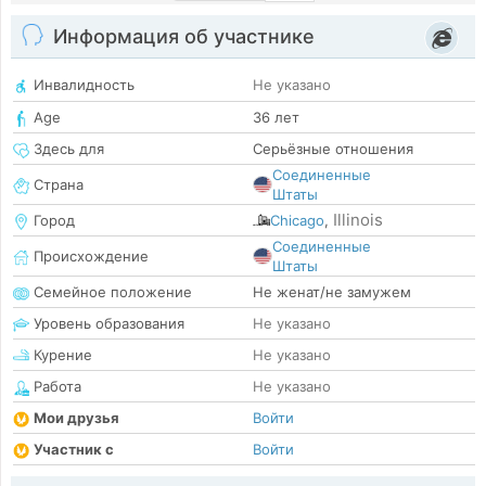
Информация об участнике
Инвалидность
Не указано
Age
36 лет
Здесь для
Серьёзные отношения
Соединенные
Страна
Штаты
Illinois
Город
Chicago
,
Соединенные
Происхождение
Штаты
Семейное положение
Не женат/не замужем
Уровень образования
Не указано
Курение
Не указано
Работа
Не указано
Мои друзья
Войти
Участник с
Войти