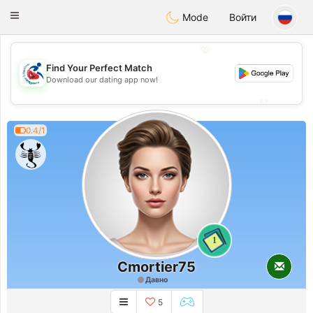
Handi Space
Toggle
Mode
Войти
navigation
💖
Find Your Perfect Match
💖
Download our dating app now!
💕
💕
0.4/1
1
Cmortier75
Давно
5