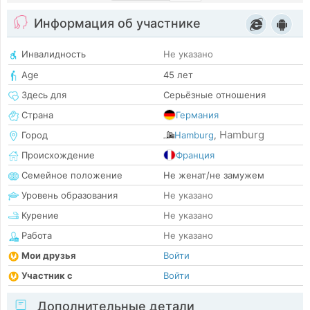
Информация об участнике
Инвалидность
Не указано
Age
45 лет
Здесь для
Серьёзные отношения
Страна
Германия
Hamburg
Город
Hamburg
,
Происхождение
Франция
Семейное положение
Не женат/не замужем
Уровень образования
Не указано
Курение
Не указано
Работа
Не указано
Мои друзья
Войти
Участник с
Войти
Дополнительные детали