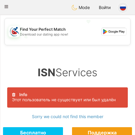
Handi Space
Toggle
Mode
Войти
navigation
💖
Find Your Perfect Match
Download our dating app now!
💖
💕
💕
ISN
Services
Info
Этот пользователь не существует или был удалён
Sorry we could not find this member
Бесплатно
Поддержка