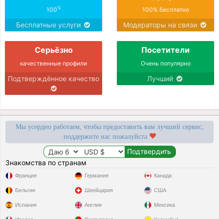
%
100
100% бесплатно
Бесплатные услуги
Модераторы на связи
Серьёзно
Посетители
качественные профили
Очень популярно
Подтверждённое качество
Лучший
Мы усердно работаем, чтобы предоставить вам лучший сервис,
поддержите нас пожалуйста
Знакомства по странам
Франция
Германия
Канада
Бельгия
Швейцария
США
Испания
Англия
Мексика