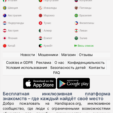
Италия
Португалия
Колумбия
Швеция
Инвалиды
Питомцы
Австралия
Марокко
Бразилия
Нидерланды
Тунис
Филиппины
Австрия
Алжир
Ливан
Япония
Египет
Залив
Китай
Кувейт
Весь список
Новости
|
Мошенники
|
Магазин
|
Отзывы
Cookies и GDPR
|
Реклама
|
О нас
|
Конфиденциальность
|
Условия использования
|
Безопасность детей
|
Контакты
|
FAQ
Бесплатная инклюзивная платформа
знакомств – где каждый найдёт своё место
Добро пожаловать на Handispace.org, инклюзивное
сообщество, где люди с ограниченными возможностями