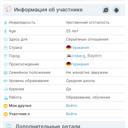
Информация об участнике
Инвалидность
Умственная отсталость
Age
25 лет
Здесь для
Серьёзные отношения
Страна
Германия
Bayern
Город
Ursberg
,
Происхождение
Германия
Семейное положение
Не женат/не замужем
Уровень образования
Средняя школа
Курение
Да
Работа
Образование, обучение
Мои друзья
Войти
Участник с
Войти
Дополнительные детали