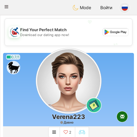
Handi Space
Toggle
Mode
Войти
navigation
💖
Find Your Perfect Match
💖
Download our dating app now!
💕
💕
0.7/1
0
Verena223
Давно
2