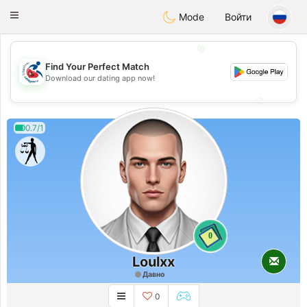
Handi Space
Toggle
Mode
Войти
navigation
💖
Find Your Perfect Match
💖
Download our dating app now!
💕
💕
0.7/1
0
Loulxx
Давно
0