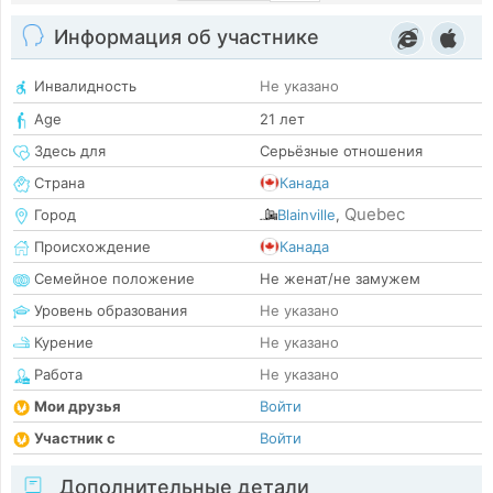
Информация об участнике
Инвалидность
Не указано
Age
21 лет
Здесь для
Серьёзные отношения
Страна
Канада
Quebec
Город
Blainville
,
Происхождение
Канада
Семейное положение
Не женат/не замужем
Уровень образования
Не указано
Курение
Не указано
Работа
Не указано
Мои друзья
Войти
Участник с
Войти
Дополнительные детали