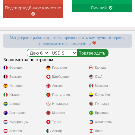
Подтверждённое качество
Лучший
Мы усердно работаем, чтобы предоставить вам лучший сервис,
поддержите нас пожалуйста
Знакомства по странам
Франция
Германия
Канада
Бельгия
Швейцария
США
Испания
Англия
Мексика
Италия
Португалия
Колумбия
Швеция
Инвалиды
Питомцы
Австралия
Марокко
Бразилия
Нидерланды
Тунис
Филиппины
Австрия
Алжир
Ливан