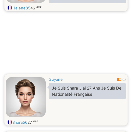
esthéticienne et je vends également
лет
Helene85
46
des vêtements en ligne — j’aime ce
que je fais, car ça me permet d’être
indépendante tout en restant proche
des gens. Dans la vie, je suis
quelqu’un de calme, attentionnée et
parfois un peu méfiante (le monde
virtuel oblige…), mais si tu es
sincère, je suis prête à apprendre à
te connaître
Guyane
0.4
Je Suis Shara J'ai 27 Ans Je Suis De
Nationalité Française
лет
Shara56
27