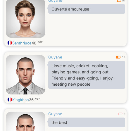
Guyane
0.1
Ouverte amoureuse
лет
Sarahriuce
40
Guyane
0.4
I love music, cricket, cooking,
playing games, and going out.
Friendly and easy-going, I enjoy
meeting new people.
лет
Kingkhan
36
Guyane
0
the best