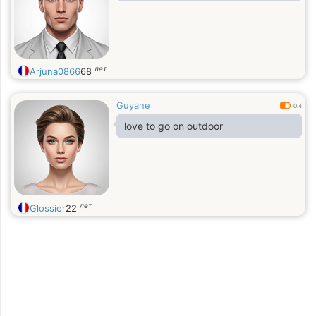
лет
Arjuna0866
68
Guyane
0.4
love to go on outdoor
лет
Glossier
22