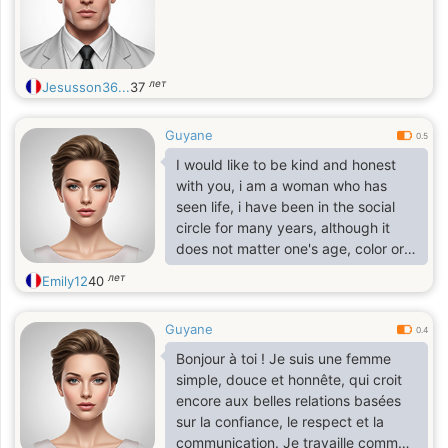
лет
Jesusson36...
37
Guyane
0.5
I would like to be kind and honest
with you, i am a woman who has
seen life, i have been in the social
circle for many years, although it
does not matter one's age, color or
achievement,
лет
Emily12
40
Guyane
0.4
Bonjour à toi ! Je suis une femme
simple, douce et honnête, qui croit
encore aux belles relations basées
sur la confiance, le respect et la
communication. Je travaille comme