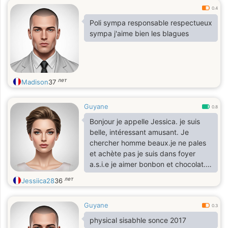
0.4
Poli sympa responsable respectueux
sympa j'aime bien les blagues
лет
Madison
37
Guyane
0.8
Bonjour je appelle Jessica. je suis
belle, intéressant amusant. Je
chercher homme beaux.je ne pales
et achète pas je suis dans foyer
a.s.i.e je aimer bonbon et chocolat.
je suis dans fauteuil roulant
лет
Jessiica28
36
Guyane
0.3
physical sisabhle sonce 2017