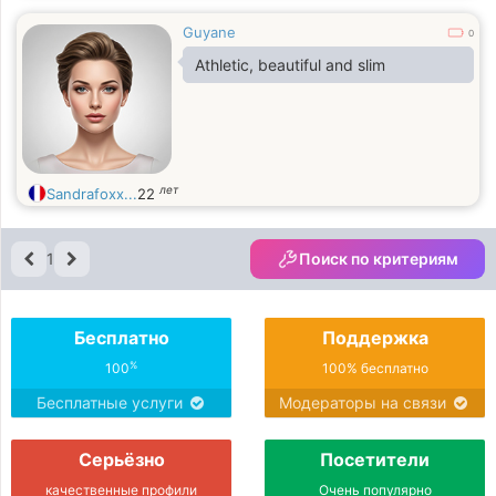
Guyane
0
Athletic, beautiful and slim
лет
Sandrafoxx...
22
1
Поиск по критериям
Бесплатно
Поддержка
%
100
100% бесплатно
Бесплатные услуги
Модераторы на связи
Серьёзно
Посетители
качественные профили
Очень популярно