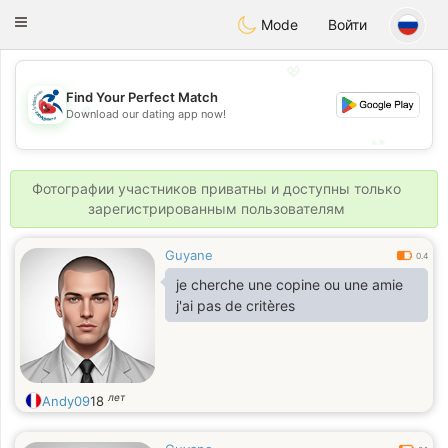
Handi Space
Toggle
Mode
Войти
navigation
💖
Find Your Perfect Match
💖
Download our dating app now!
💕
💕
Фотографии участников приватны и доступны только
зарегистрированным пользователям
Guyane
0.4
je cherche une copine ou une amie
j'ai pas de critères
лет
Andy09
18