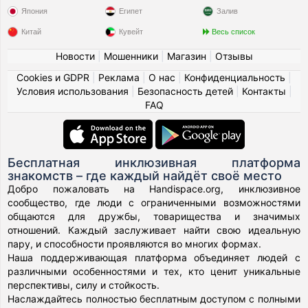
Япония
Египет
Залив
Китай
Кувейт
Весь список
Новости
|
Мошенники
|
Магазин
|
Отзывы
Cookies и GDPR
|
Реклама
|
О нас
|
Конфиденциальность
|
Условия использования
|
Безопасность детей
|
Контакты
|
FAQ
Бесплатная инклюзивная платформа
знакомств – где каждый найдёт своё место
Добро пожаловать на Handispace.org, инклюзивное
сообщество, где люди с ограниченными возможностями
общаются для дружбы, товарищества и значимых
отношений. Каждый заслуживает найти свою идеальную
пару, и способности проявляются во многих формах.
Наша поддерживающая платформа объединяет людей с
различными особенностями и тех, кто ценит уникальные
перспективы, силу и стойкость.
Наслаждайтесь полностью бесплатным доступом с полными