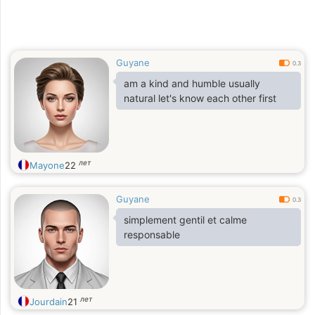
Guyane
0.3
am a kind and humble usually
natural let's know each other first
лет
Mayone
22
Guyane
0.3
simplement gentil et calme
responsable
лет
Jourdain
21