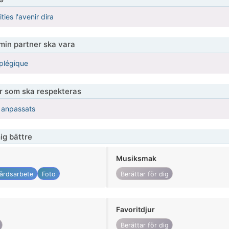
ties l'avenir dira
 min partner ska vara
plégique
er som ska respekteras
r anpassats
ig bättre
Musiksmak
årdsarbete
Foto
Berättar för dig
Favoritdjur
Berättar för dig