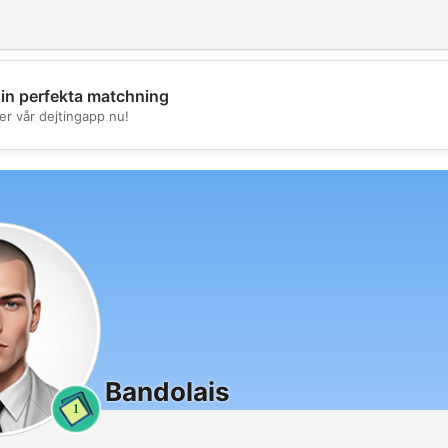
din perfekta matchning
💖
er vår dejtingapp nu!
💕
Bandolais
1