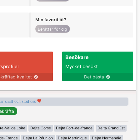
Min favoritlåt?
Berättar för dig
s
Besökare
tsprofiler
Mycket besökt
kräftad kvalitet
Det bästa
var snäll och stöd oss
re-Val de Loire
Dejta Corse
Dejta Fort-de-france
Dejta Grand Est
-de-France
Dejta La Réunion
Dejta Martinique
Dejta Normandie