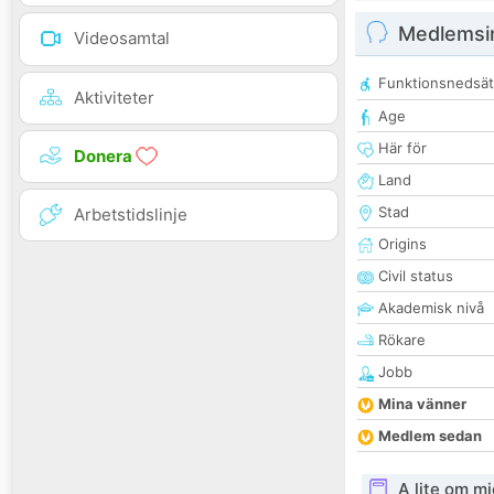
Medlemsi
Videosamtal
Funktionsnedsät
Aktiviteter
Age
Här för
Donera
Land
Stad
Arbetstidslinje
Origins
Civil status
Akademisk nivå
Rökare
Jobb
Mina vänner
Medlem sedan
A lite om mi