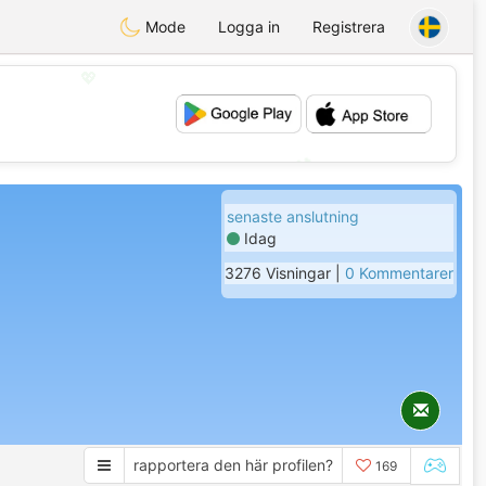
Mode
Logga in
Registrera
💖
💕
senaste anslutning
Idag
3276 Visningar |
0 Kommentarer
rapportera den här profilen?
169