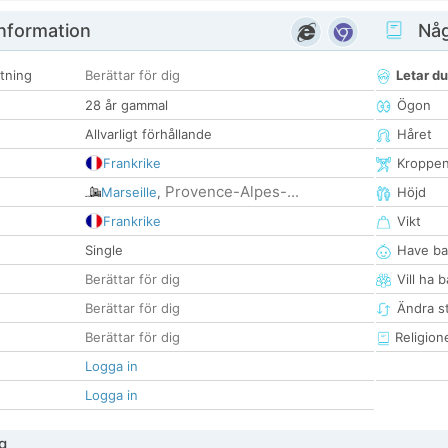
nformation
Någ
tning
Berättar för dig
Letar du
28 år gammal
Ögon
Allvarligt förhållande
Håret
Frankrike
Kroppe
Provence-Alpes-...
Marseille
,
Höjd
Frankrike
Vikt
Single
Have ba
Berättar för dig
Vill ha 
Berättar för dig
Ändra st
Berättar för dig
Religion
Logga in
Logga in
g