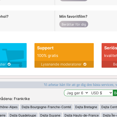
ohol?
Min favoritfilm?
Berättar för dig
Support
Seriö
100% gratis
kvalite
nster
Lyssnande moderatorer
Be
Vi arbetar hårt för att ge dig den bästa servicen, 
mrådena: Frankrike
Rhône-Alpes
Dejta Bourgogne-Franche-Comté
Dejta Bretagne
Dejta Cent
erre
Dejta Guadeloupe
Dejta Guyane
Dejta Hauts-de-France
Dejta Île