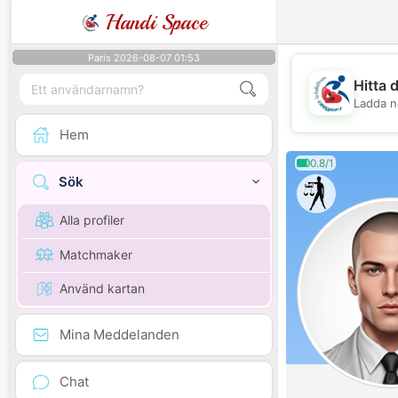
Handi Space
Paris 2026-08-07 01:53
Hitta 
Ladda n
Hem
0.8/1
Sök
Alla profiler
Matchmaker
Använd kartan
Mina Meddelanden
Chat