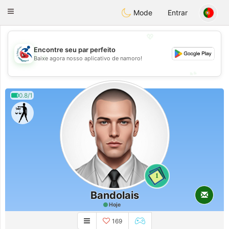
Handi Space
Toggle
Mode
Entrar
navigation
💖
Encontre seu par perfeito
💖
Baixe agora nosso aplicativo de namoro!
💕
💕
0.8/1
1
Bandolais
Hoje
169