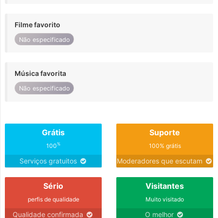
Filme favorito
Não especificado
Música favorita
Não especificado
Grátis
Suporte
%
100
100% grátis
Serviços gratuitos
Moderadores que escutam
Sério
Visitantes
perfis de qualidade
Muito visitado
Qualidade confirmada
O melhor