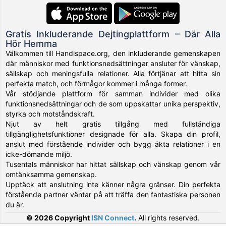
Gratis Inkluderande Dejtingplattform – Där Alla
Hör Hemma
Välkommen till Handispace.org, den inkluderande gemenskapen
där människor med funktionsnedsättningar ansluter för vänskap,
sällskap och meningsfulla relationer. Alla förtjänar att hitta sin
perfekta match, och förmågor kommer i många former.
Vår stödjande plattform för samman individer med olika
funktionsnedsättningar och de som uppskattar unika perspektiv,
styrka och motståndskraft.
Njut av helt gratis tillgång med fullständiga
tillgänglighetsfunktioner designade för alla. Skapa din profil,
anslut med förstående individer och bygg äkta relationer i en
icke-dömande miljö.
Tusentals människor har hittat sällskap och vänskap genom vår
omtänksamma gemenskap.
Upptäck att anslutning inte känner några gränser. Din perfekta
förstående partner väntar på att träffa den fantastiska personen
du är.
© 2026 Copyright
ISN Connect
.
All rights reserved.