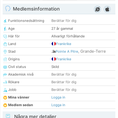
Medlemsinformation
Funktionsnedsättning
Berättar för dig
Age
27 år gammal
Här för
Allvarligt förhållande
Land
Frankrike
Grande-Terre
Stad
Pointe A Pitre
,
Origins
Frankrike
Civil status
Skild
Akademisk nivå
Berättar för dig
Rökare
Berättar för dig
Jobb
Berättar för dig
Mina vänner
Logga in
Medlem sedan
Logga in
Några mer detaljer