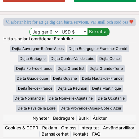
Vi arbetar hårt för att ge dig den bästa servicen, var snäll och stöd oss
Hitta singlar i områdena: Frankrike
Dejta Auvergne-Rhône-Alpes
Dejta Bourgogne-Franche-Comté
Dejta Bretagne
Dejta Centre-Val de Loire
Dejta Corse
Dejta Fort-de-france
Dejta Grand Est
Dejta Grande-Terre
Dejta Guadeloupe
Dejta Guyane
Dejta Hauts-de-France
Dejta Île-de-France
Dejta La Réunion
Dejta Martinique
Dejta Normandie
Dejta Nouvelle-Aquitaine
Dejta Occitanie
Dejta Pays de la Loire
Dejta Provence-Alpes-Côte d Azur
Nyheter
|
Bedragare
|
Butik
|
Åsikter
Cookies & GDPR
|
Reklam
|
Om oss
|
Integritet
|
Användarvillkor
|
Barnsäkerhet
|
Kontakt
|
FAQ