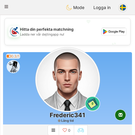
Handi Space
Toggle
Mode
Logga in
navigation
💖
Hitta din perfekta matchning
💖
Ladda ner vår dejtingapp nu!
💕
💕
0.3/1
0
Frederic341
Lång tid
0