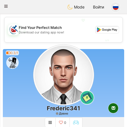
Handi Space
Toggle
Mode
Войти
navigation
💖
Find Your Perfect Match
💖
Download our dating app now!
💕
💕
0.3/1
0
Frederic341
Давно
0