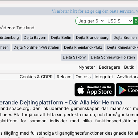
Vi arbetar hårt för att ge dig den bästa servicen, 
områdena: Tyskland
ürttemberg
Dejta Bayern
Dejta Berlin
Dejta Brandenburg
Dejta Bremen
chsen
Dejta Nordrhein-Westfalen
Dejta Rheinland-Pfalz
Dejta Rhineland-P
Dejta Saxony
Dejta Schleswig-Holstein
Nyheter
|
Bedragare
|
Butik
Cookies & GDPR
|
Reklam
|
Om oss
|
Integritet
|
Användarvi
derande Dejtingplattform – Där Alla Hör Hemma
Handispace.org, den inkluderande gemenskapen där människor med
tioner. Alla förtjänar att hitta sin perfekta match, och förmågor kom
plattform för samman individer med olika funktionsnedsättni
is tillgång med fullständiga tillgänglighetsfunktioner designade för 