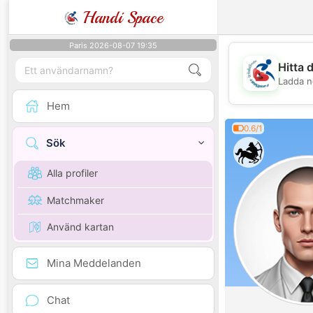
Handi Space
Paris 2026-08-07 19:35
Hitta 
Ladda n
Hem
0.6/1
Sök
Alla profiler
Matchmaker
Använd kartan
Mina Meddelanden
Chat