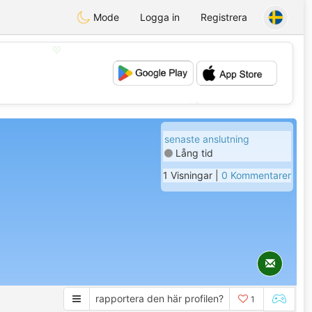
Mode
Logga in
Registrera
💖
💕
senaste anslutning
Lång tid
1 Visningar |
0 Kommentarer
rapportera den här profilen?
1