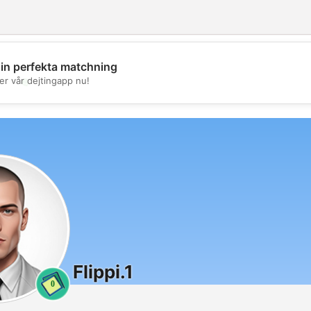
din perfekta matchning
💖
er vår dejtingapp nu!
💕
Flippi.1
0