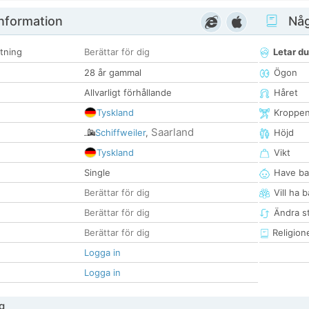
nformation
Någ
tning
Berättar för dig
Letar du
28 år gammal
Ögon
Allvarligt förhållande
Håret
Tyskland
Kroppe
Saarland
Schiffweiler
,
Höjd
Tyskland
Vikt
Single
Have ba
Berättar för dig
Vill ha 
Berättar för dig
Ändra st
Berättar för dig
Religion
Logga in
Logga in
g