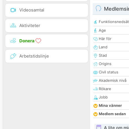
Medlemsi
Videosamtal
Funktionsnedsät
Aktiviteter
Age
Här för
Donera
Land
Stad
Arbetstidslinje
Origins
Civil status
Akademisk nivå
Rökare
Jobb
Mina vänner
Medlem sedan
A lite om mi