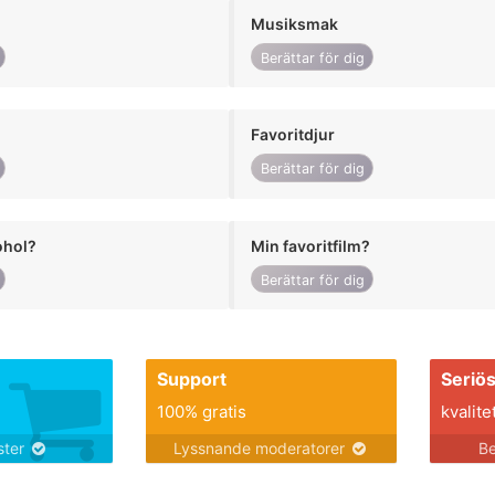
Musiksmak
Berättar för dig
Favoritdjur
Berättar för dig
ohol?
Min favoritfilm?
Berättar för dig
Support
Seriö
100% gratis
kvalite
nster
Lyssnande moderatorer
Be