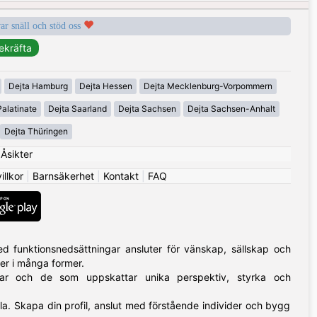
var snäll och stöd oss
Dejta Hamburg
Dejta Hessen
Dejta Mecklenburg-Vorpommern
alatinate
Dejta Saarland
Dejta Sachsen
Dejta Sachsen-Anhalt
Dejta Thüringen
|
Åsikter
llkor
|
Barnsäkerhet
|
Kontakt
|
FAQ
 funktionsnedsättningar ansluter för vänskap, sällskap och
mer i många former.
ngar och de som uppskattar unika perspektiv, styrka och
alla. Skapa din profil, anslut med förstående individer och bygg