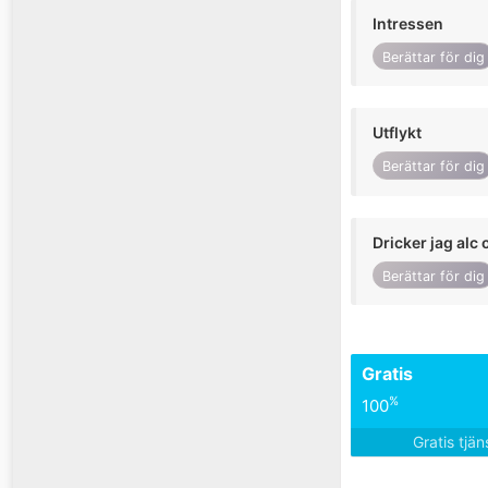
Intressen
Berättar för dig
Utflykt
Berättar för dig
Dricker jag alc 
Berättar för dig
Gratis
%
100
Gratis tjä