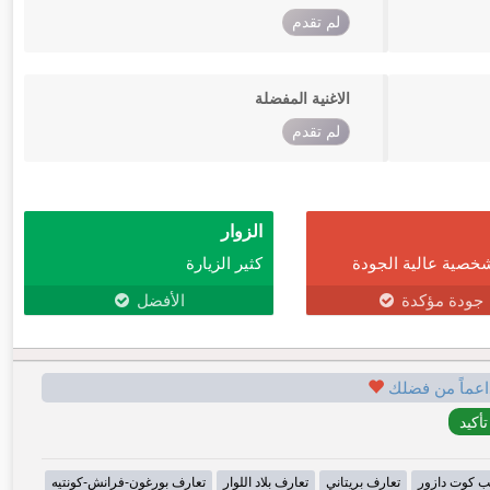
لم تقدم
الاغنية المفضلة
لم تقدم
الزوار
خصية عالية الجودة
كثير الزيارة
جودة مؤكدة
الأفضل
اعماً من فضلك
ب كوت دازور
تعارف بريتاني
تعارف بلاد اللوار
تعارف بورغون-فرانش-كونتيه