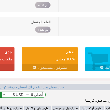
لم تقدم
الفلم المفضل
لم تقدم
الدعم
جدي
100% مجاني
ملفات ش
نية
مشرفون مستمعون
نحن نعمل بجد لنقدم لك أفضل خدمة، كن د
 مناطق: فرنسا
لب
تعارف أوكسيتانيا
تعارف إيل دو فرانس
تعارف باي دو لا لوار
تعارف بروفانس أل