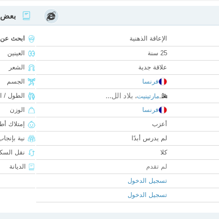
بعض ا
الإعاقة الذهنية
ابحث عن
25 سنة
العينين
علاقة جدية
الشعر
فرنسا
الجسم
بلاد الل...
الطول / ا
مارتينيت
،
فرنسا
الوزن
أعزب
إمتلاك أط
لم يدرس أبدًا
نية بإنجا
كلا
نقل السكن
لم تقدم
الديانة
تسجيل الدخول
تسجيل الدخول