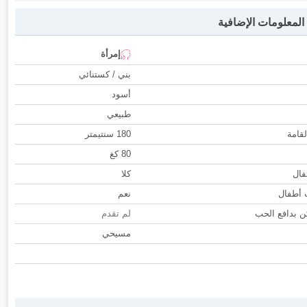
لمعلومات الإضافية
إمرأة
بني / كستنائي
أسود
طبيعي
لقامة
180 سنتيمتر
80 كغ
فال
كلا
ب أطفال
نعم
 بدافع الحب
لم تقدم
مسيحي