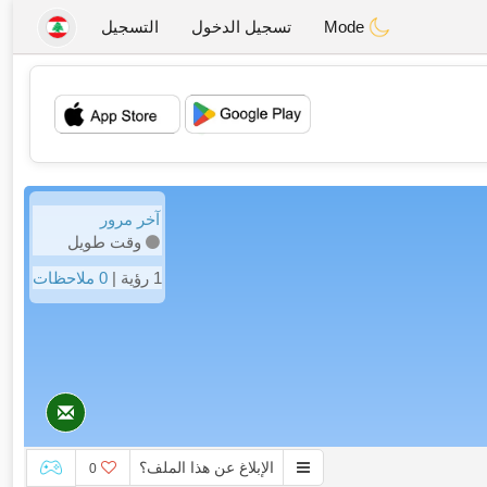
Mode
تسجيل الدخول
التسجيل
💖
💕
آخر مرور
وقت طويل
1 رؤية |
0 ملاحظات
الإبلاغ عن هذا الملف؟
0