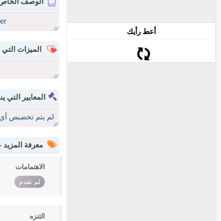
الوصف الخاص
er
أعط رأيك
الميزات التي 
المعايير التي ين
لم يتم تخصيص أي 
معرفة المزيد
الاهتمامات
لم تقدم
التنزه