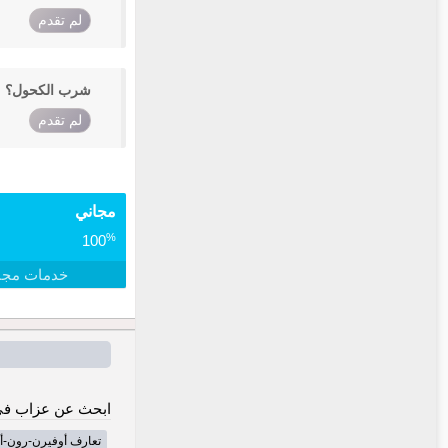
لم تقدم
شرب الكحول؟
لم تقدم
مجاني
%
100
خدمات مجا
ابحث عن عزاب في
تعارف أوفيرن-رون-أ