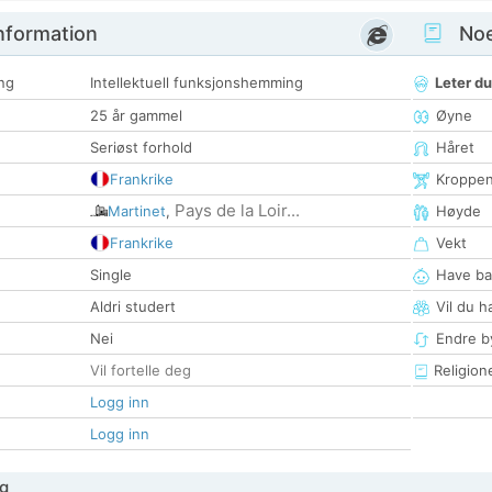
nformation
Noen
ng
Intellektuell funksjonshemming
Leter du
25 år gammel
Øyne
Seriøst forhold
Håret
Frankrike
Kroppe
Pays de la Loir...
Martinet
,
Høyde
Frankrike
Vekt
Single
Have ba
Aldri studert
Vil du h
Nei
Endre by
Vil fortelle deg
Religion
Logg inn
Logg inn
g