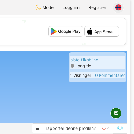
Mode
Logg inn
Registrer
💖
💕
siste tilkobling
Lang tid
1 Visninger |
0 Kommentarer
rapporter denne profilen?
0