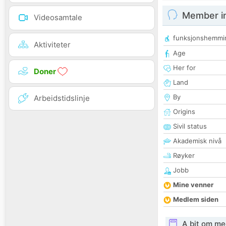
Member i
Videosamtale
funksjonshemmi
Aktiviteter
Age
Her for
Doner
Land
By
Arbeidstidslinje
Origins
Sivil status
Akademisk nivå
Røyker
Jobb
Mine venner
Medlem siden
A bit om me