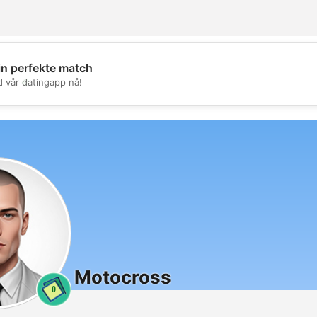
in perfekte match
💖
d vår datingapp nå!
💕
Motocross
0