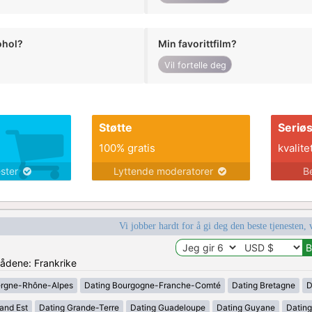
ohol?
Min favorittfilm?
Vil fortelle deg
Støtte
Seriø
100% gratis
kvalite
ester
Lyttende moderatorer
B
Vi jobber hardt for å gi deg den beste tjenesten, 
rådene: Frankrike
ergne-Rhône-Alpes
Dating Bourgogne-Franche-Comté
Dating Bretagne
D
and Est
Dating Grande-Terre
Dating Guadeloupe
Dating Guyane
Datin