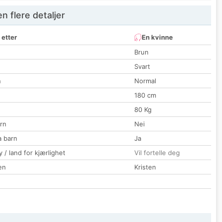
 flere detaljer
 etter
En kvinne
Brun
Svart
n
Normal
180 cm
80 Kg
rn
Nei
a barn
Ja
 / land for kjærlighet
Vil fortelle deg
en
Kristen