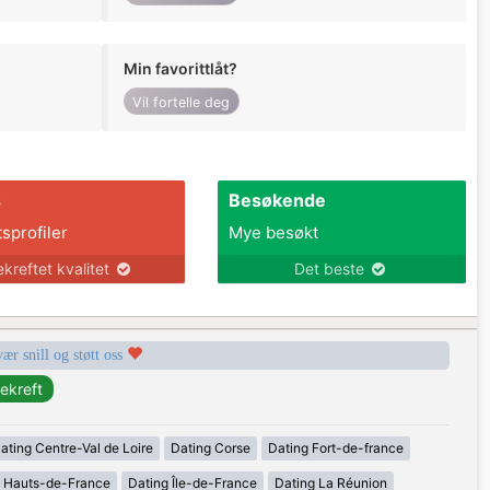
Min favorittlåt?
Vil fortelle deg
s
Besøkende
tsprofiler
Mye besøkt
ekreftet kvalitet
Det beste
vær snill og støtt oss
ating Centre-Val de Loire
Dating Corse
Dating Fort-de-france
g Hauts-de-France
Dating Île-de-France
Dating La Réunion