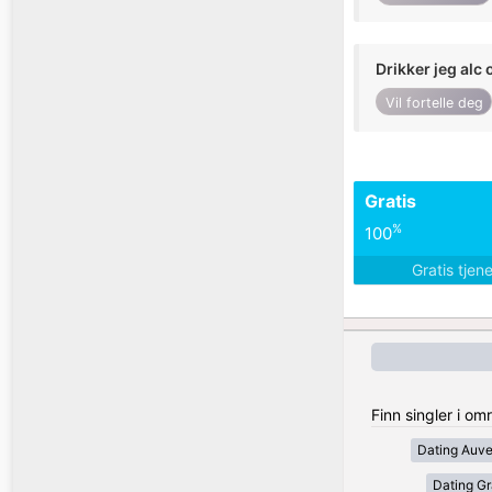
Drikker jeg alc 
Vil fortelle deg
Gratis
%
100
Gratis tjen
Finn singler i om
Dating Auv
Dating Gr