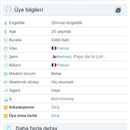
Üye bilgileri
Engellilik
Zihinsel engellilik
Age
25 yaşında
Burada
Ciddi ilişki
Ülke
Fransa
Pays de la Loir...
Şehir
Martinet
,
Kökeni
Fransa
Medeni durum
Bekar
Akademik düzey
Hiç okumadı
Sigara
Hayır
İş
Belirtilmemiş
Arkadaşlarım
Giriş
Üye olma tarihi
Giriş
Daha fazla detay