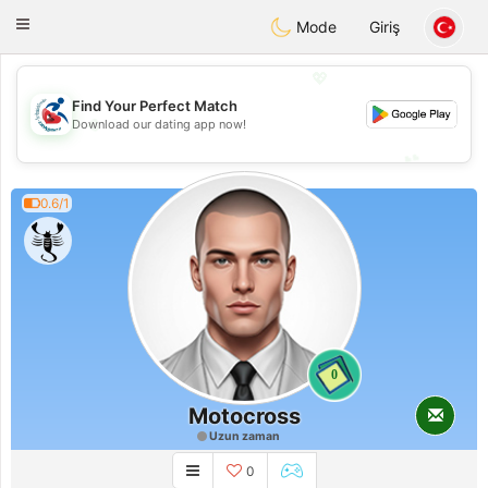
Handi Space
Toggle
Mode
Giriş
navigation
💖
Find Your Perfect Match
💖
Download our dating app now!
💕
💕
0.6/1
0
Motocross
Uzun zaman
0