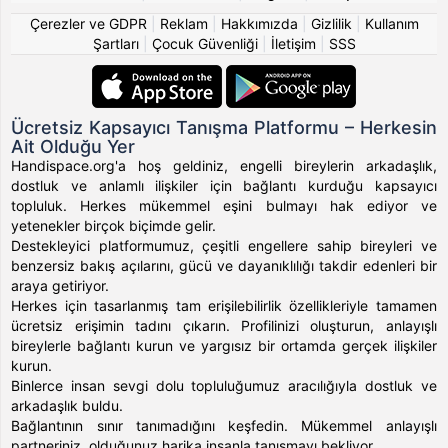
Çerezler ve GDPR
|
Reklam
|
Hakkımızda
|
Gizlilik
|
Kullanım
Şartları
|
Çocuk Güvenliği
|
İletişim
|
SSS
Ücretsiz Kapsayıcı Tanışma Platformu – Herkesin
Ait Olduğu Yer
Handispace.org'a hoş geldiniz, engelli bireylerin arkadaşlık,
dostluk ve anlamlı ilişkiler için bağlantı kurduğu kapsayıcı
topluluk. Herkes mükemmel eşini bulmayı hak ediyor ve
yetenekler birçok biçimde gelir.
Destekleyici platformumuz, çeşitli engellere sahip bireyleri ve
benzersiz bakış açılarını, gücü ve dayanıklılığı takdir edenleri bir
araya getiriyor.
Herkes için tasarlanmış tam erişilebilirlik özellikleriyle tamamen
ücretsiz erişimin tadını çıkarın. Profilinizi oluşturun, anlayışlı
bireylerle bağlantı kurun ve yargısız bir ortamda gerçek ilişkiler
kurun.
Binlerce insan sevgi dolu topluluğumuz aracılığıyla dostluk ve
arkadaşlık buldu.
Bağlantının sınır tanımadığını keşfedin. Mükemmel anlayışlı
partneriniz, olduğunuz harika insanla tanışmayı bekliyor.