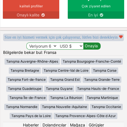
kaliteli profiller
Çok ziyaret edilen
Onaylı kalite
En iyi
Size en iyi hizmeti vermek için çok çalışıyoruz, lütfen bizi destekleyin
Bölgelerde bekar bul: Fransa
Tanışma Auvergne-Rhône-Alpes
Tanışma Bourgogne-Franche-Comté
Tanışma Bretagne
Tanışma Centre-Val de Loire
Tanışma Corse
Tanışma Fort-de-france
Tanışma Grand Est
Tanışma Grande-Terre
Tanışma Guadeloupe
Tanışma Guyane
Tanışma Hauts-de-France
Tanışma Île-de-France
Tanışma La Réunion
Tanışma Martinique
Tanışma Normandie
Tanışma Nouvelle-Aquitaine
Tanışma Occitanie
Tanışma Pays de la Loire
Tanışma Provence-Alpes-Côte d Azur
Haberler
|
Dolandırıcılar
|
Mağaza
|
Görüşler