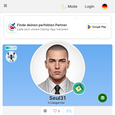
Handi Space
Toggle
Mode
Login
navigation
💖
Finde deinen perfekten Partner
💖
Lade jetzt unsere Dating-App herunter!
💕
💕
0.7/1
0
Seul31
Länger her
3