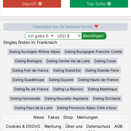
Geprüft
Top-Seite
Unterstütze uns für besseren Service
Singles finden in: Frankreich
Dating Auvergne-Rhône-Alpes
Dating Bourgogne-Franche-Comté
Dating Bretagne
Dating Centre-Val de Loire
Dating Corse
Dating Fort-de-france
Dating Grand Est
Dating Grande-Terre
Dating Guadeloupe
Dating Guyane
Dating Hauts-de-France
Dating Île-de-France
Dating La Réunion
Dating Martinique
Dating Normandie
Dating Nouvelle-Aquitaine
Dating Occitanie
Dating Pays de la Loire
Dating Provence-Alpes-Côte d Azur
News
|
Fakes
|
Shop
|
Meinungen
Cookies & DSGVO
|
Werbung
|
Über uns
|
Datenschutz
|
AGB
|