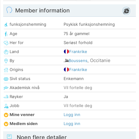
Member information
funksjonshemming
Psykisk funksjonshemning
Age
75 år gammel
Her for
Seriøst forhold
Land
Frankrike
Occitanie
By
Boussens
,
Origins
Frankrike
Sivil status
Enkemann
Akademisk nivå
Vil fortelle deg
Røyker
Ja
Jobb
Vil fortelle deg
Mine venner
Logg inn
Medlem siden
Logg inn
Noen flere detaljer