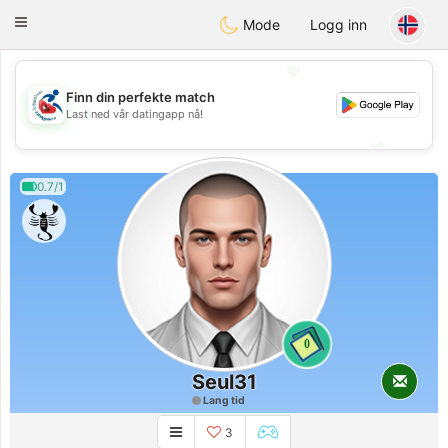
Handi Space
Toggle
Mode
Logg inn
navigation
💖
Finn din perfekte match
💖
Last ned vår datingapp nå!
💕
💕
0.7/1
0
Seul31
Lang tid
3