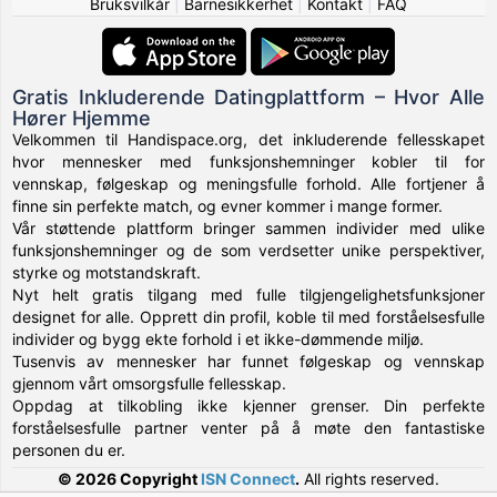
Bruksvilkår
|
Barnesikkerhet
|
Kontakt
|
FAQ
Gratis Inkluderende Datingplattform – Hvor Alle
Hører Hjemme
Velkommen til Handispace.org, det inkluderende fellesskapet
hvor mennesker med funksjonshemninger kobler til for
vennskap, følgeskap og meningsfulle forhold. Alle fortjener å
finne sin perfekte match, og evner kommer i mange former.
Vår støttende plattform bringer sammen individer med ulike
funksjonshemninger og de som verdsetter unike perspektiver,
styrke og motstandskraft.
Nyt helt gratis tilgang med fulle tilgjengelighetsfunksjoner
designet for alle. Opprett din profil, koble til med forståelsesfulle
individer og bygg ekte forhold i et ikke-dømmende miljø.
Tusenvis av mennesker har funnet følgeskap og vennskap
gjennom vårt omsorgsfulle fellesskap.
Oppdag at tilkobling ikke kjenner grenser. Din perfekte
forståelsesfulle partner venter på å møte den fantastiske
personen du er.
© 2026 Copyright
ISN Connect
.
All rights reserved.