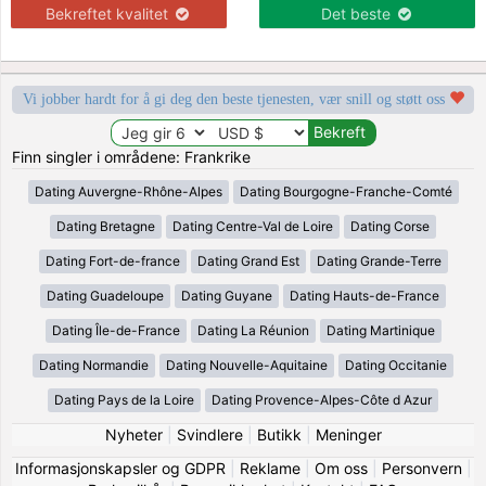
Bekreftet kvalitet
Det beste
Vi jobber hardt for å gi deg den beste tjenesten, vær snill og støtt oss
Finn singler i områdene: Frankrike
Dating Auvergne-Rhône-Alpes
Dating Bourgogne-Franche-Comté
Dating Bretagne
Dating Centre-Val de Loire
Dating Corse
Dating Fort-de-france
Dating Grand Est
Dating Grande-Terre
Dating Guadeloupe
Dating Guyane
Dating Hauts-de-France
Dating Île-de-France
Dating La Réunion
Dating Martinique
Dating Normandie
Dating Nouvelle-Aquitaine
Dating Occitanie
Dating Pays de la Loire
Dating Provence-Alpes-Côte d Azur
Nyheter
|
Svindlere
|
Butikk
|
Meninger
Informasjonskapsler og GDPR
|
Reklame
|
Om oss
|
Personvern
|