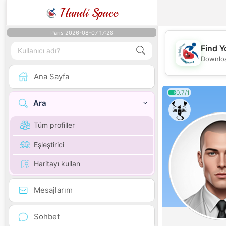
Handi Space
Paris 2026-08-07 17:28
Find Y
Downloa
Ana Sayfa
0.7/1
Ara
Tüm profiller
Eşleştirici
Haritayı kullan
Mesajlarım
Sohbet