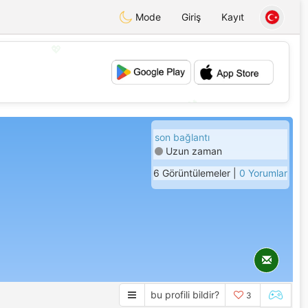
Mode
Giriş
Kayıt
💖
💕
son bağlantı
Uzun zaman
6 Görüntülemeler |
0 Yorumlar
bu profili bildir?
3