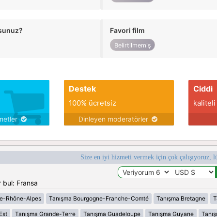
usunuz?
Favori film
Belirtilmemiş
Destek
Ciddi
100% ücretsiz
kaliteli
metler
Dinleyen moderatörler
Size en iyi hizmeti vermek için çok çalışıyoruz, l
 bul: Fransa
e-Rhône-Alpes
Tanışma Bourgogne-Franche-Comté
Tanışma Bretagne
T
Est
Tanışma Grande-Terre
Tanışma Guadeloupe
Tanışma Guyane
Tanı