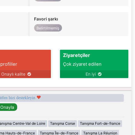
Favori şarkı
Belirtilmemiş
Ziyaretçiler
 profiller
Çok ziyaret edilen
Onaylı kalite
En iyi
ütfen bizi destekleyin
anışma Centre-Val de Loire
Tanışma Corse
Tanışma Fort-de-france
şma Hauts-de-France
Tanışma Île-de-France
Tanışma La Réunion