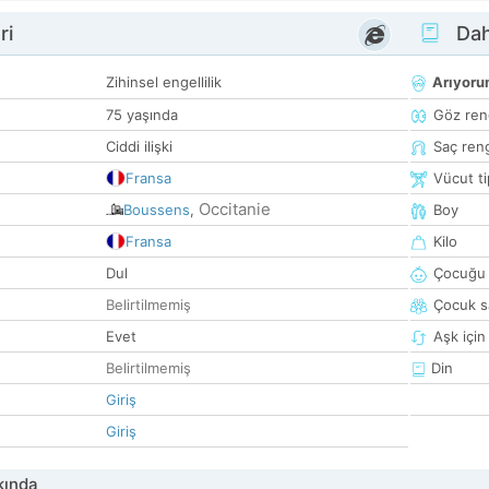
ri
Dah
Zihinsel engellilik
Arıyor
75 yaşında
Göz ren
Ciddi ilişki
Saç ren
Fransa
Vücut ti
Occitanie
Boussens
,
Boy
Fransa
Kilo
Dul
Çocuğu 
Belirtilmemiş
Çocuk sa
Evet
Aşk için
Belirtilmemiş
Din
Giriş
Giriş
kında