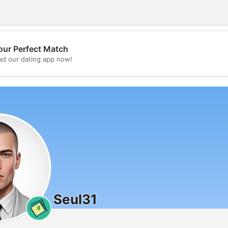
our Perfect Match
💖
d our dating app now!
💕
Seul31
0