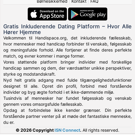
Børnesikkerhed
|
Kontakt
|
FAQ
Gratis Inkluderende Dating Platform – Hvor Alle
Hører Hjemme
Velkommen til Handispace.org, det inkluderende fællesskab,
hvor mennesker med handicap forbinder til venskab, følgesskab
og meningsfulde forhold. Alle fortjener at finde deres perfekte
match, og evner kommer i mange former.
Vores støttende platform bringer individer med forskellige
handicap sammen og dem, der værdsætter unikke perspektiver,
styrke og modstandskraft.
Nyd helt gratis adgang med fulde tilgængelighedsfunktioner
designet til alle. Opret din profil, forbind med forstående
individer og byg ægte forhold i et ikke-dømmende miljø.
Tusindvis af mennesker har fundet følgesskab og venskab
gennem vores omsorgsfulde fællesskab.
Opdag at forbindelse ikke kender grænser. Din perfekte
forstående partner venter på at møde det fantastiske menneske,
du er.
© 2026 Copyright
ISN Connect
.
All rights reserved.