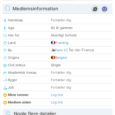
Medlemsinformation
Handicap
Fortæller dig
Age
62 år gammel
Her for
Alvorligt forhold
Land
Frankrig
Île-de-France
By
Paris 07
,
Origins
Belgien
Civil status
Single
Akademisk niveau
Fortæller dig
Ryger
Fortæller dig
Job
Fortæller dig
Mine venner
Log ind
Medlem siden
Log ind
Nogle flere detaljer