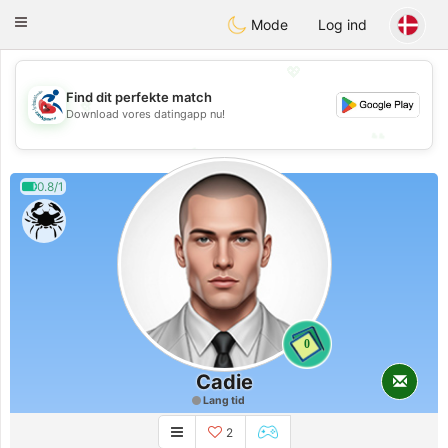
Handi Space
Toggle
Mode
Log ind
navigation
💖
Find dit perfekte match
💖
Download vores datingapp nu!
💕
💕
0.8/1
0
Cadie
Lang tid
2