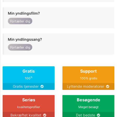
Min yndlingsfilm?
Fortæller dig
Min yndlingssang?
Fortæller dig
Gratis
Support
%
100
100% gratis
Gratis tjenester
Lyttende moderatorer
Seriøs
Besøgende
kvalitetsprofiler
Meget besøgt
Bekræftet kvalitet
Det bedste