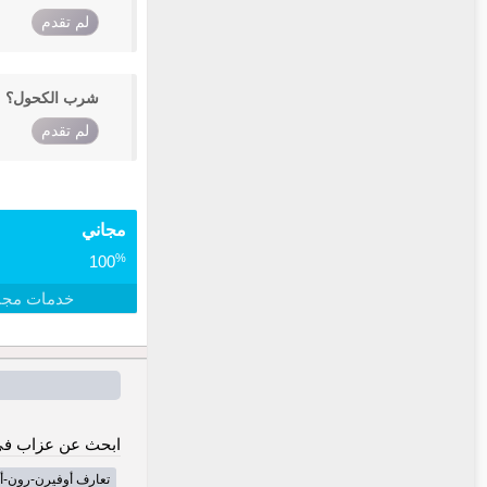
لم تقدم
شرب الكحول؟
لم تقدم
مجاني
%
100
خدمات مجا
ابحث عن عزاب في
تعارف أوفيرن-رون-أ