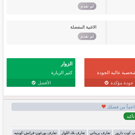
لم تقدم
الاغنية المفضلة
لم تقدم
الزوار
خصية عالية الجودة
كثير الزيارة
جودة مؤكدة
الأفضل
اعماً من فضلك
ب كوت دازور
تعارف بريتاني
تعارف بلاد اللوار
تعارف بورغون-فرانش-كونتيه