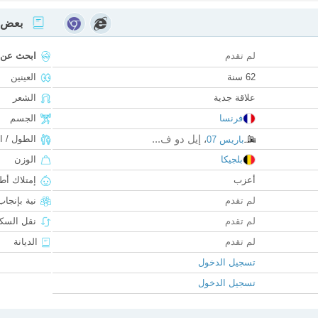
بعض ا
لم تقدم
ابحث عن
62 سنة
العينين
علاقة جدية
الشعر
فرنسا
الجسم
إيل دو ف...
الطول / ا
باريس 07
،
بلجيكا
الوزن
أعزب
إمتلاك أط
لم تقدم
نية بإنجا
لم تقدم
نقل السكن
لم تقدم
الديانة
تسجيل الدخول
تسجيل الدخول