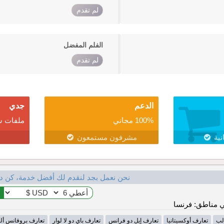
لم تقدم
الفلم المفضل
لم تقدم
الدعم
جدي
100% مجاني
ملفات ش
نية
مشرفون مستمعون
نحن نعمل بجد لنقدم لك أفضل خدمة، كن د
 مناطق: فرنسا
لب
تعارف أوكسيتانيا
تعارف إيل دو فرانس
تعارف باي دو لا لوار
تعارف بروفانس أل