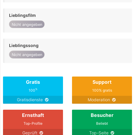
Lieblingsfilm
Nicht angegeben
Lieblingssong
Nicht angegeben
Gratis
Support
%
100
100% gratis
Gratisdienste
Moderation
Ernsthaft
Besucher
Top-Profile
Beliebt
Geprüft
Top-Seite