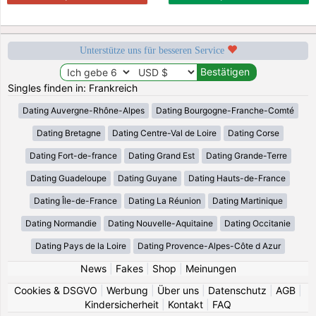
Unterstütze uns für besseren Service
Singles finden in: Frankreich
Dating Auvergne-Rhône-Alpes
Dating Bourgogne-Franche-Comté
Dating Bretagne
Dating Centre-Val de Loire
Dating Corse
Dating Fort-de-france
Dating Grand Est
Dating Grande-Terre
Dating Guadeloupe
Dating Guyane
Dating Hauts-de-France
Dating Île-de-France
Dating La Réunion
Dating Martinique
Dating Normandie
Dating Nouvelle-Aquitaine
Dating Occitanie
Dating Pays de la Loire
Dating Provence-Alpes-Côte d Azur
News
|
Fakes
|
Shop
|
Meinungen
Cookies & DSGVO
|
Werbung
|
Über uns
|
Datenschutz
|
AGB
|
Kindersicherheit
|
Kontakt
|
FAQ