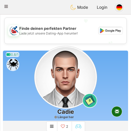
Handi Space
Toggle
Mode
Login
navigation
💖
Finde deinen perfekten Partner
💖
Lade jetzt unsere Dating-App herunter!
💕
💕
0.8/1
0
Cadie
Länger her
2