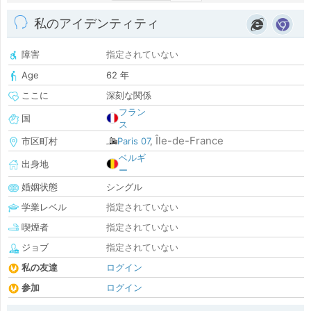
私のアイデンティティ
障害
指定されていない
Age
62 年
ここに
深刻な関係
フラン
国
ス
Île-de-France
市区町村
Paris 07
,
ベルギ
出身地
ー
婚姻状態
シングル
学業レベル
指定されていない
喫煙者
指定されていない
ジョブ
指定されていない
私の友達
ログイン
参加
ログイン