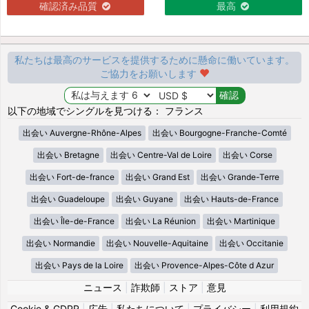
確認済み品質
最高
私たちは最高のサービスを提供するために懸命に働いています。
ご協力をお願いします
以下の地域でシングルを見つける： フランス
出会い Auvergne-Rhône-Alpes
出会い Bourgogne-Franche-Comté
出会い Bretagne
出会い Centre-Val de Loire
出会い Corse
出会い Fort-de-france
出会い Grand Est
出会い Grande-Terre
出会い Guadeloupe
出会い Guyane
出会い Hauts-de-France
出会い Île-de-France
出会い La Réunion
出会い Martinique
出会い Normandie
出会い Nouvelle-Aquitaine
出会い Occitanie
出会い Pays de la Loire
出会い Provence-Alpes-Côte d Azur
ニュース
|
詐欺師
|
ストア
|
意見
Cookie & GDPR
|
広告
|
私たちについて
|
プライバシー
|
利用規約