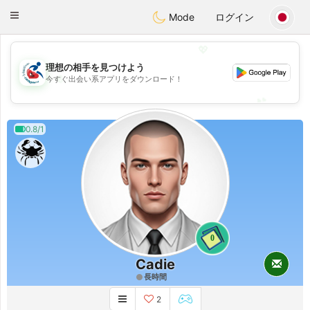
Handi Space
Toggle
Mode
ログイン
navigation
💖
理想の相手を見つけよう
💖
今すぐ出会い系アプリをダウンロード！
💕
💕
0.8/1
0
Cadie
長時間
2