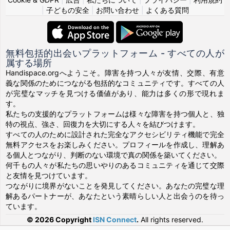
|
子どもの安全
|
お問い合わせ
|
よくある質問
無料包括的出会いプラットフォーム - すべての人が
属する場所
Handispace.orgへようこそ。障害を持つ人々が友情、交際、有意
義な関係のためにつながる包括的なコミュニティです。すべての人
が完璧なマッチを見つける価値があり、能力は多くの形で現れま
す。
私たちの支援的なプラットフォームは様々な障害を持つ個人と、独
特の視点、強さ、回復力を大切にする人々を結びつけます。
すべての人のために設計された完全なアクセシビリティ機能で完全
無料アクセスをお楽しみください。プロフィールを作成し、理解あ
る個人とつながり、判断のない環境で真の関係を築いてください。
何千もの人々が私たちの思いやりのあるコミュニティを通じて交際
と友情を見つけています。
つながりに境界がないことを発見してください。あなたの完璧な理
解あるパートナーが、あなたという素晴らしい人と出会うのを待っ
ています。
© 2026 Copyright
ISN Connect
.
All rights reserved.