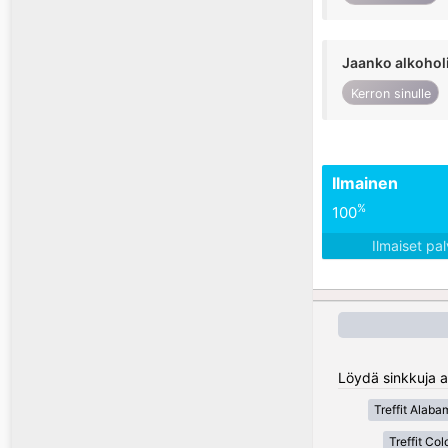
Jaanko alkohol
Kerron sinulle
Ilmainen
%
100
Ilmaiset pa
Löydä sinkkuja al
Treffit Alaba
Treffit Co