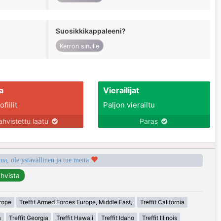
Suosikkikappaleeni?
Kerron sinulle
a
Vierailijat
fiilit
Paljon vierailtu
ahvistettu laatu
Paras
a, ole ystävällinen ja tue meitä
urope
Treffit Armed Forces Europe, Middle East,
Treffit California
a
Treffit Georgia
Treffit Hawaii
Treffit Idaho
Treffit Illinois