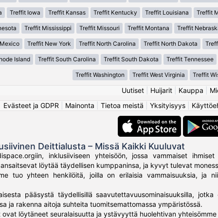
a
Treffit Iowa
Treffit Kansas
Treffit Kentucky
Treffit Louisiana
Treffit 
nesota
Treffit Mississippi
Treffit Missouri
Treffit Montana
Treffit Nebrask
 Mexico
Treffit New York
Treffit North Carolina
Treffit North Dakota
Treff
Rhode Island
Treffit South Carolina
Treffit South Dakota
Treffit Tennessee
Treffit Washington
Treffit West Virginia
Treffit W
Uutiset
|
Huijarit
|
Kauppa
|
Mi
Evästeet ja GDPR
|
Mainonta
|
Tietoa meistä
|
Yksityisyys
|
Käyttöe
usiivinen Deittialusta – Missä Kaikki Kuuluvat
ispace.orgiin, inklusiiviseen yhteisöön, jossa vammaiset ihmiset 
ki ansaitsevat löytää täydellisen kumppaninsa, ja kyvyt tulevat mone
 tuo yhteen henkilöitä, joilla on erilaisia vammaisuuksia, ja nii
aisesta pääsystä täydellisillä saavutettavuusominaisuuksilla, jotka 
sa ja rakenna aitoja suhteita tuomitsemattomassa ympäristössä.
 ovat löytäneet seuralaisuutta ja ystävyyttä huolehtivan yhteisömme 