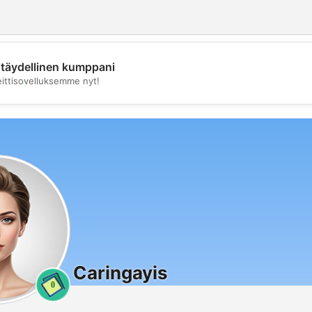
täydellinen kumppani
💖
eittisovelluksemme nyt!
💕
Caringayis
0