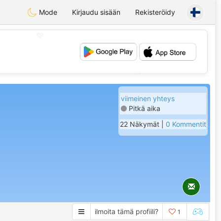
Mode
Kirjaudu sisään
Rekisteröidy
💖
💕
viimeinen yhteys
Pitkä aika
22 Näkymät |
0 Kommentit
ilmoita tämä profiili?
1