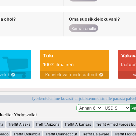
ia ohol?
Oma suosikkielokuvani?
Kerron sinulle
Tuki
Vakav
100% ilmainen
laatupro
lvelut
Kuuntelevat moderaattorit
V
Työskentelemme kovasti tarjotaksemme sinulle parasta palvelu
ueilta: Yhdysvallat
ma
Treffit Alaska
Treffit Arizona
Treffit Arkansas
Treffit Armed Forces E
lorado
Treffit Columbia
Treffit Connecticut
Treffit Delaware
Treffit Florid