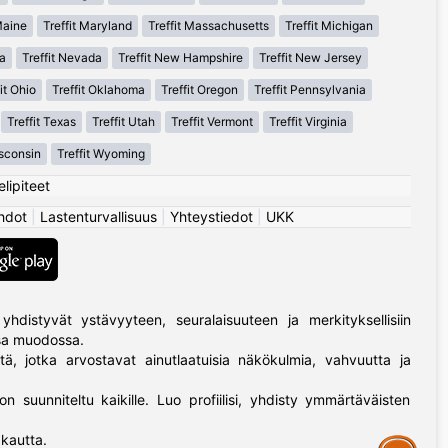
Maine
Treffit Maryland
Treffit Massachusetts
Treffit Michigan
a
Treffit Nevada
Treffit New Hampshire
Treffit New Jersey
it Ohio
Treffit Oklahoma
Treffit Oregon
Treffit Pennsylvania
Treffit Texas
Treffit Utah
Treffit Vermont
Treffit Virginia
isconsin
Treffit Wyoming
elipiteet
hdot
|
Lastenturvallisuus
|
Yhteystiedot
|
UKK
yhdistyvät ystävyyteen, seuralaisuuteen ja merkityksellisiin
ssa muodossa.
tä, jotka arvostavat ainutlaatuisia näkökulmia, vahvuutta ja
on suunniteltu kaikille. Luo profiilisi, yhdisty ymmärtäväisten
kautta.
Assistance