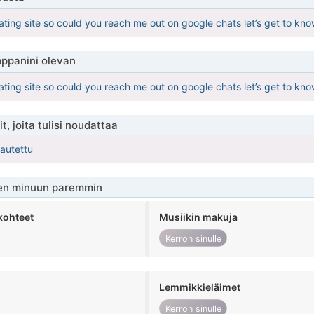
ating site so could you reach me out on google chats let’s get to kn
ppanini olevan
ating site so could you reach me out on google chats let’s get to kn
t, joita tulisi noudattaa
kautettu
en minuun paremmin
kohteet
Musiikin makuja
Kerron sinulle
Lemmikkieläimet
Kerron sinulle