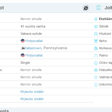
ot
Joit
Kerron sinulle
Etsitää
41 vuotta vanha
Silmät
Vakava suhde
Hiukset
Yhdysvallat
Keho
Pennsylvania
Dallastown
,
Korkeus
Yhdysvallat
Paino
Single
Onko la
so
Kerron sinulle
Haluatk
Kerron sinulle
Vaihda 
Kerron sinulle
Uskonto
Kirjaudu sisään
Kirjaudu sisään
nusta