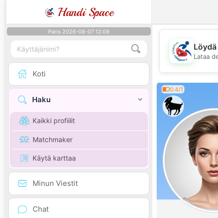
Handi Space
Paris 2026-08-07 12:09
Löydä 
Lataa d
Koti
0.4/1
Haku
Kaikki profiilit
Matchmaker
Käytä karttaa
Minun Viestit
Chat