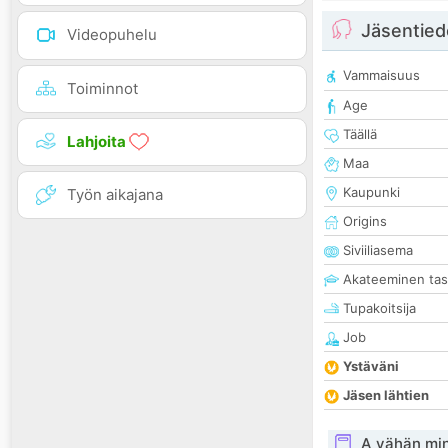
Jäsentied
Videopuhelu
Vammaisuus
Toiminnot
Age
Täällä
Lahjoita
Maa
Kaupunki
Työn aikajana
Origins
Siviiliasema
Akateeminen ta
Tupakoitsija
Job
Ystäväni
Jäsen lähtien
A vähän mi