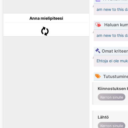
am new to this d
Anna mielipiteesi
Haluan kum
am new to this d
Omat kriteeri
Ehtoja ei ole mu
Tutustumin
Kiinnostuksen 
Kerron sinulle
Lähtö
Kerron sinulle