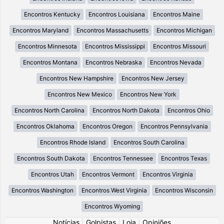
Encontros Kentucky
Encontros Louisiana
Encontros Maine
Encontros Maryland
Encontros Massachusetts
Encontros Michigan
Encontros Minnesota
Encontros Mississippi
Encontros Missouri
Encontros Montana
Encontros Nebraska
Encontros Nevada
Encontros New Hampshire
Encontros New Jersey
Encontros New Mexico
Encontros New York
Encontros North Carolina
Encontros North Dakota
Encontros Ohio
Encontros Oklahoma
Encontros Oregon
Encontros Pennsylvania
Encontros Rhode Island
Encontros South Carolina
Encontros South Dakota
Encontros Tennessee
Encontros Texas
Encontros Utah
Encontros Vermont
Encontros Virginia
Encontros Washington
Encontros West Virginia
Encontros Wisconsin
Encontros Wyoming
Notícias
|
Golpistas
|
Loja
|
Opiniões