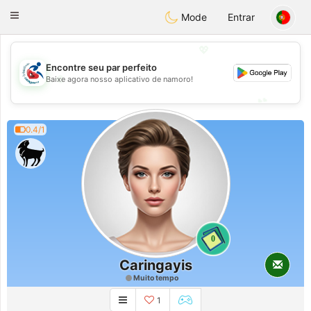
Handi Space
Toggle
Mode
Entrar
navigation
💖
Encontre seu par perfeito
💖
Baixe agora nosso aplicativo de namoro!
💕
💕
0.4/1
0
Caringayis
Muito tempo
1