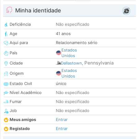
Minha identidade
Deficiência
Não especificado
Age
41 anos
Aqui para
Relacionamento sério
Estados
País
Unidos
Pennsylvania
Cidade
Dallastown
,
Estados
Origem
Unidos
Estado Civil
único
Nível Acadêmico
Não especificado
Fumar
Não especificado
Job
Não especificado
Meus amigos
Entrar
Registado
Entrar