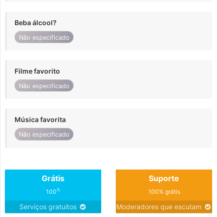
Beba álcool?
Não especificado
Filme favorito
Não especificado
Música favorita
Não especificado
Grátis
Suporte
%
100
100% grátis
Serviços gratuitos
Moderadores que escutam