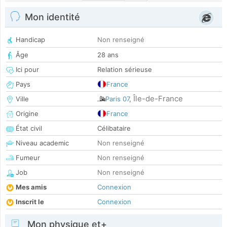
Mon identité
Handicap
Non renseigné
Âge
28 ans
Ici pour
Relation sérieuse
Pays
France
Île-de-France
Ville
Paris 07
,
Origine
France
État civil
Célibataire
Niveau academic
Non renseigné
Fumeur
Non renseigné
Job
Non renseigné
Mes amis
Connexion
Inscrit le
Connexion
Mon physique et+