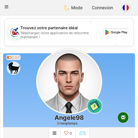
Handi Space
Toggle
Mode
Connexion
navigation
💖
Trouvez votre partenaire idéal
Téléchargez notre application de rencontre
💖
maintenant !
💕
💕
0.3/1
0
Angele98
longtemps
0