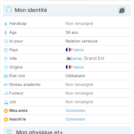
Mon identité
Handicap
Non renseigné
Âge
59 ans
Ici pour
Relation sérieuse
Pays
France
Grand Est
Ville
Epinal
,
Origine
France
État civil
Célibataire
Niveau academic
Non renseigné
Fumeur
Non renseigné
Job
Non renseigné
Mes amis
Connexion
Inscrit le
Connexion
Mon physique et+