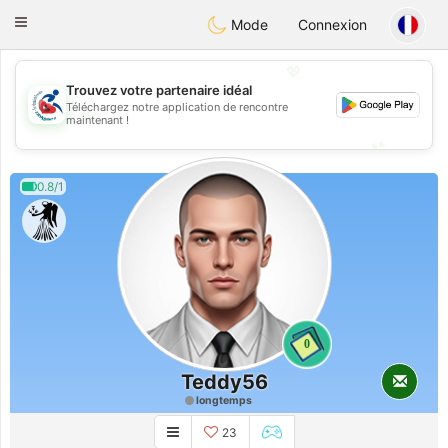
Handi Space
Toggle
Mode
Connexion
navigation
💖
Trouvez votre partenaire idéal
Téléchargez notre application de rencontre
💖
maintenant !
💕
💕
0.8/1
0
Teddy56
longtemps
23