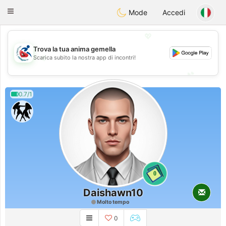
Handi Space
Toggle
Mode
Accedi
navigation
💖
Trova la tua anima gemella
💖
Scarica subito la nostra app di incontri!
💕
💕
0.7/1
0
Daishawn10
Molto tempo
0