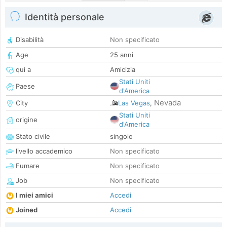
Identità personale
Disabilità
Non specificato
Age
25 anni
qui a
Amicizia
Stati Uniti
Paese
d'America
Nevada
City
Las Vegas
,
Stati Uniti
origine
d'America
Stato civile
singolo
livello accademico
Non specificato
Fumare
Non specificato
Job
Non specificato
I miei amici
Accedi
Joined
Accedi