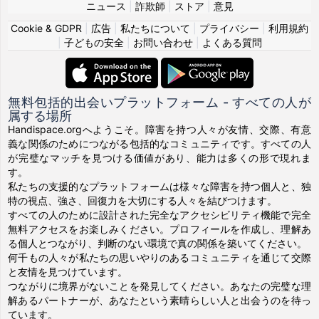
ニュース
|
詐欺師
|
ストア
|
意見
Cookie & GDPR
|
広告
|
私たちについて
|
プライバシー
|
利用規約
|
子どもの安全
|
お問い合わせ
|
よくある質問
無料包括的出会いプラットフォーム - すべての人が
属する場所
Handispace.orgへようこそ。障害を持つ人々が友情、交際、有意
義な関係のためにつながる包括的なコミュニティです。すべての人
が完璧なマッチを見つける価値があり、能力は多くの形で現れま
す。
私たちの支援的なプラットフォームは様々な障害を持つ個人と、独
特の視点、強さ、回復力を大切にする人々を結びつけます。
すべての人のために設計された完全なアクセシビリティ機能で完全
無料アクセスをお楽しみください。プロフィールを作成し、理解あ
る個人とつながり、判断のない環境で真の関係を築いてください。
何千もの人々が私たちの思いやりのあるコミュニティを通じて交際
と友情を見つけています。
つながりに境界がないことを発見してください。あなたの完璧な理
解あるパートナーが、あなたという素晴らしい人と出会うのを待っ
ています。