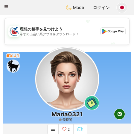
Handi Space
Toggle
Mode
ログイン
navigation
💖
理想の相手を見つけよう
💖
今すぐ出会い系アプリをダウンロード！
💕
💕
0.4/1
0
Maria0321
長時間
2