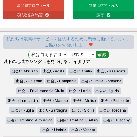
高品質プロフィール
頻繁に訪問される
確認済み品質
最高
私たちは最高のサービスを提供するために懸命に働いています。
ご協力をお願いします
以下の地域でシングルを見つける： イタリア
出会い Abruzzo
出会い Aosta
出会い Apulia
出会い Basilicata
出会い Calabria
出会い Campania
出会い Emilia-Romagna
出会い Friuli-Venezia Giulia
出会い Lazio
出会い Liguria
出会い Lombardia
出会い Marche
出会い Molise
出会い Piemonte
出会い Puglia
出会い Sardegna
出会い Sicilia
出会い Toscana
出会い Trentino-Alto Adige
出会い Trentino-Südtirol
出会い Tuscany
出会い Umbria
出会い Veneto