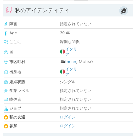
私のアイデンティティ
障害
指定されていない
Age
39 年
ここに
深刻な関係
イタリ
国
ア
Molise
市区町村
Larino
,
イタリ
出身地
ア
婚姻状態
シングル
学業レベル
指定されていない
喫煙者
指定されていない
ジョブ
指定されていない
私の友達
ログイン
参加
ログイン