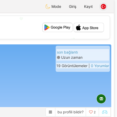
Mode
Giriş
Kayıt
💖
💕
son bağlantı
Uzun zaman
19 Görüntülemeler |
0 Yorumlar
bu profili bildir?
2