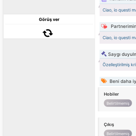
Ciao, io questi m
Görüş ver
Partnerimin
Ciao, io questi m
Saygı duyulm
Özelleştirilmiş kr
Beni daha iy
Hobiler
Belirtilmemiş
Çıkış
Belirtilmemiş