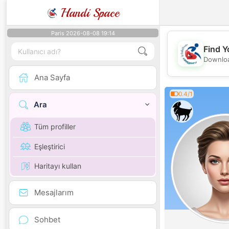
Handi Space
Paris 2026-08-08 19:14
Find Y
Downloa
Ana Sayfa
0.4/1
Ara
Tüm profiller
Eşleştirici
Haritayı kullan
Mesajlarım
Sohbet