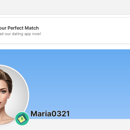
our Perfect Match
💖
d our dating app now!
💕
Maria0321
0