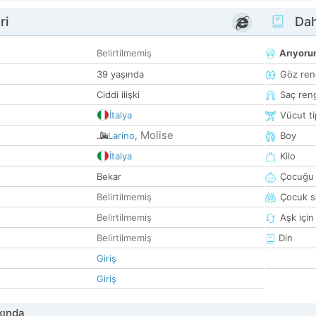
ri
Dah
Belirtilmemiş
Arıyor
39 yaşında
Göz ren
Ciddi ilişki
Saç ren
İtalya
Vücut ti
Molise
Larino
,
Boy
İtalya
Kilo
Bekar
Çocuğu 
Belirtilmemiş
Çocuk sa
Belirtilmemiş
Aşk için
Belirtilmemiş
Din
Giriş
Giriş
kında