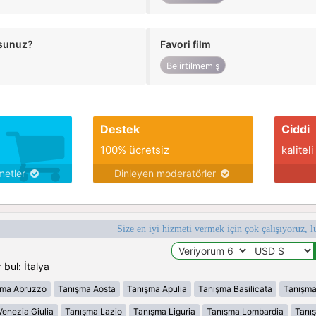
usunuz?
Favori film
Belirtilmemiş
Destek
Ciddi
100% ücretsiz
kaliteli
metler
Dinleyen moderatörler
Size en iyi hizmeti vermek için çok çalışıyoruz, l
bul: İtalya
şma Abruzzo
Tanışma Aosta
Tanışma Apulia
Tanışma Basilicata
Tanışma
Venezia Giulia
Tanışma Lazio
Tanışma Liguria
Tanışma Lombardia
Tanı