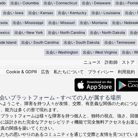
ado
出会い Columbia
出会い Connecticut
出会い Delaware
出会い Florid
出会い Iowa
出会い Kansas
出会い Kentucky
出会い Louisiana
出会い M
sota
出会い Mississippi
出会い Missouri
出会い Montana
出会い Nebras
xico
出会い New York
出会い North Carolina
出会い North Dakota
出会い
e Island
出会い South Carolina
出会い South Dakota
出会い Tennessee
出会い Washington
出会い West Virginia
出会い Wis
ニュース
|
詐欺師
|
ストア
Cookie & GDPR
|
広告
|
私たちについて
|
プライバシー
|
利用規約
会いプラットフォーム - すべての人が属する場所
ce.orgへようこそ。障害を持つ人々が友情、交際、有意義な関係のため
り、能力は多くの形で現れます。
なプラットフォームは様々な障害を持つ個人と、独特の視点、強さ、回
めに設計された完全なアクセシビリティ機能で完全無料アクセスをお楽
で真の関係を築いてください。
私たちの思いやりのあるコミュニティを通じて交際と友情を見つけてい