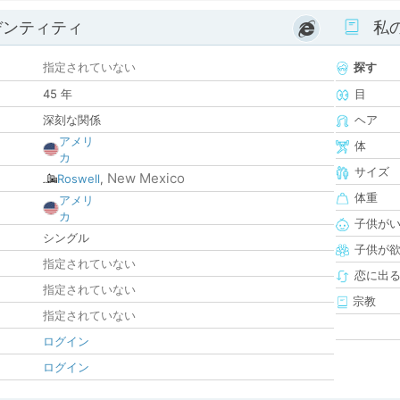
デンティティ
私
指定されていない
探す
45 年
目
深刻な関係
ヘア
アメリ
体
カ
サイズ
New Mexico
Roswell
,
体重
アメリ
カ
子供が
シングル
子供が
指定されていない
恋に出
指定されていない
宗教
指定されていない
ログイン
ログイン