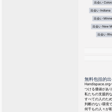
出会い Color
出会い Indiana
出会い Minne
出会い New Me
出会い Rhod
無料包括的出
Handispa
つける価値があ
私たちの支援的
すべての人のた
判断のない環境
何千もの人々が