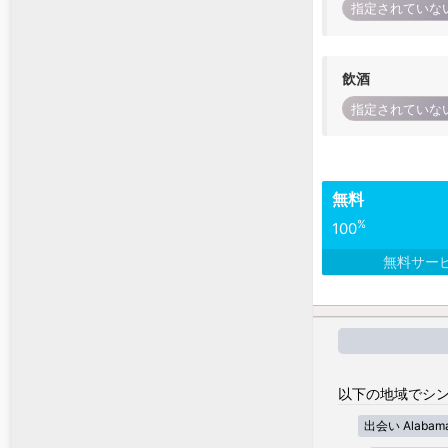
指定されていな
飲酒
指定されていな
無料
%
100
無料サー
以下の地域でシン
出会い Alabam