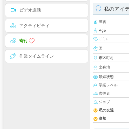
私のアイ
ビデオ通話
障害
アクティビティ
Age
ここに
寄付
国
作業タイムライン
市区町村
出身地
婚姻状態
学業レベル
喫煙者
ジョブ
私の友達
参加