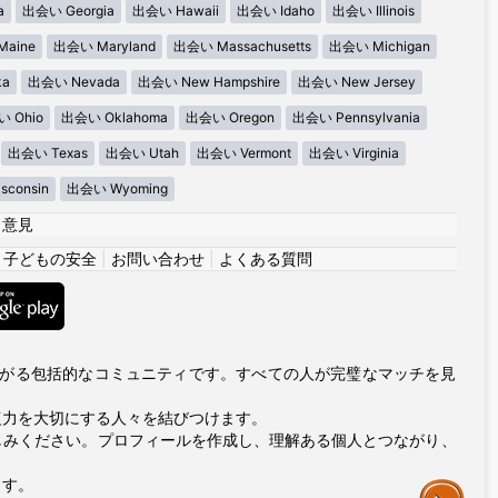
a
出会い Georgia
出会い Hawaii
出会い Idaho
出会い Illinois
aine
出会い Maryland
出会い Massachusetts
出会い Michigan
ka
出会い Nevada
出会い New Hampshire
出会い New Jersey
 Ohio
出会い Oklahoma
出会い Oregon
出会い Pennsylvania
出会い Texas
出会い Utah
出会い Vermont
出会い Virginia
consin
出会い Wyoming
|
意見
|
子どもの安全
|
お問い合わせ
|
よくある質問
につながる包括的なコミュニティです。すべての人が完璧なマッチを見
復力を大切にする人々を結びつけます。
しみください。プロフィールを作成し、理解ある個人とつながり、
ます。
Assistance