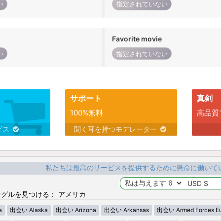
い
指定されていない
Favorite movie
い
指定されていない
サポート
真剣
100%無料
高品質
ビス
聞く耳を持つモデレーター
私たちは最高のサービスを提供するために懸命に働いて
グルを見つける： アメリカ
a
出会い Alaska
出会い Arizona
出会い Arkansas
出会い Armed Forces E