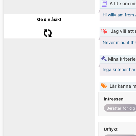
A lite om mi
Hi willy am from
Ge din åsikt
Jag vill att
Never mind if th
Mina kriteri
Inga kriterier ha
Lär känna m
Intressen
Berättar för dig
Utflykt