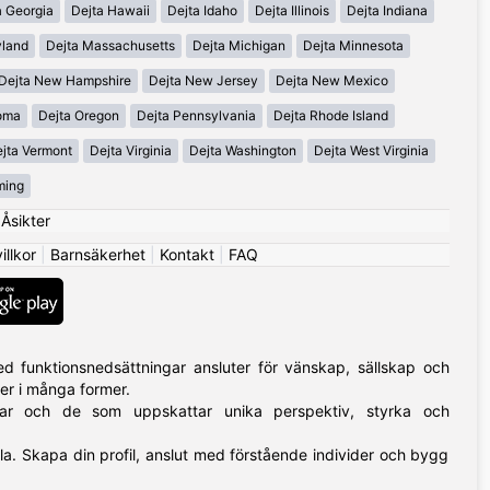
a Georgia
Dejta Hawaii
Dejta Idaho
Dejta Illinois
Dejta Indiana
yland
Dejta Massachusetts
Dejta Michigan
Dejta Minnesota
Dejta New Hampshire
Dejta New Jersey
Dejta New Mexico
oma
Dejta Oregon
Dejta Pennsylvania
Dejta Rhode Island
jta Vermont
Dejta Virginia
Dejta Washington
Dejta West Virginia
ming
|
Åsikter
llkor
|
Barnsäkerhet
|
Kontakt
|
FAQ
 funktionsnedsättningar ansluter för vänskap, sällskap och
mer i många former.
ngar och de som uppskattar unika perspektiv, styrka och
alla. Skapa din profil, anslut med förstående individer och bygg