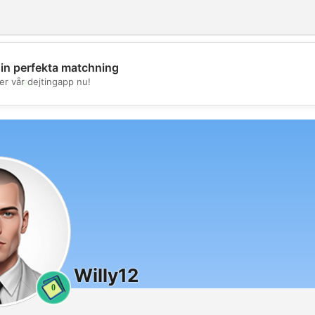
din perfekta matchning
💖
er vår dejtingapp nu!
💕
Willy12
0