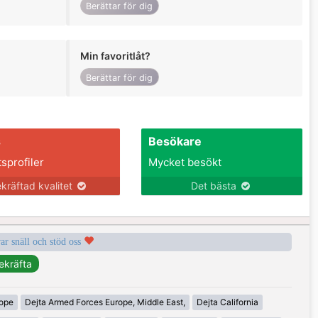
Berättar för dig
Min favoritlåt?
Berättar för dig
s
Besökare
tsprofiler
Mycket besökt
kräftad kvalitet
Det bästa
var snäll och stöd oss
rope
Dejta Armed Forces Europe, Middle East,
Dejta California