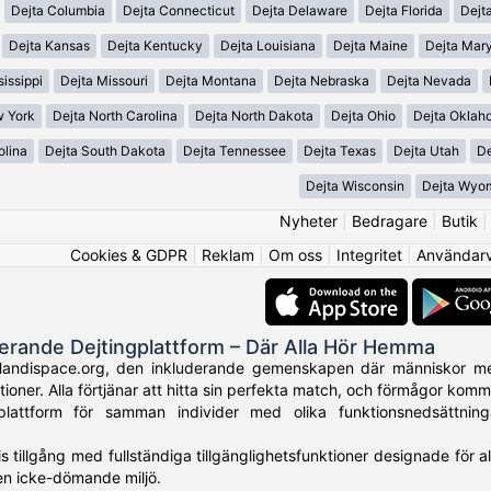
Dejta Columbia
Dejta Connecticut
Dejta Delaware
Dejta Florida
Dejt
Dejta Kansas
Dejta Kentucky
Dejta Louisiana
Dejta Maine
Dejta Mar
sissippi
Dejta Missouri
Dejta Montana
Dejta Nebraska
Dejta Nevada
w York
Dejta North Carolina
Dejta North Dakota
Dejta Ohio
Dejta Oklah
olina
Dejta South Dakota
Dejta Tennessee
Dejta Texas
Dejta Utah
De
Dejta Wisconsin
Dejta Wyo
Nyheter
|
Bedragare
|
Butik
Cookies & GDPR
|
Reklam
|
Om oss
|
Integritet
|
Användarvi
derande Dejtingplattform – Där Alla Hör Hemma
Handispace.org, den inkluderande gemenskapen där människor med
tioner. Alla förtjänar att hitta sin perfekta match, och förmågor kom
plattform för samman individer med olika funktionsnedsättni
is tillgång med fullständiga tillgänglighetsfunktioner designade för 
 en icke-dömande miljö.