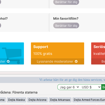
Berättar för dig
ohol?
Min favoritfilm?
Berättar för dig
Support
Seriö
100% gratis
kvalite
nster
Lyssnande moderatorer
Be
Vi arbetar hårt för att ge dig den bästa servicen, 
mrådena: Förenta staterna
ama
Dejta Alaska
Dejta Arizona
Dejta Arkansas
Dejta Armed Forces Eu