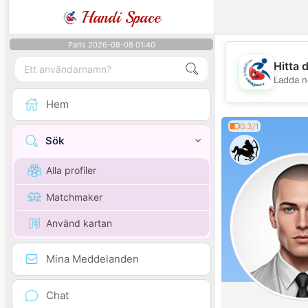
Handi Space
Paris 2026-08-08 01:40
Hitta 
Ladda n
Hem
0.3/1
Sök
Alla profiler
Matchmaker
Använd kartan
Mina Meddelanden
Chat