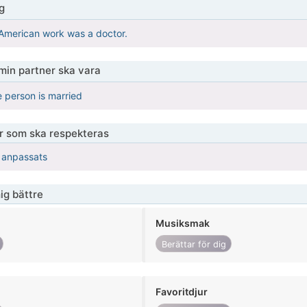
g
 American work was a doctor.
 min partner ska vara
e person is married
er som ska respekteras
r anpassats
ig bättre
Musiksmak
Berättar för dig
Favoritdjur