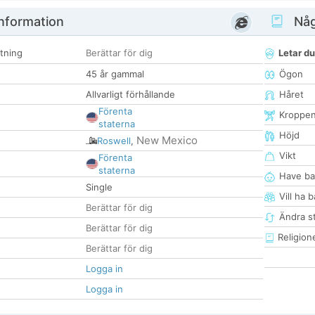
nformation
Någ
tning
Berättar för dig
Letar du
45 år gammal
Ögon
Allvarligt förhållande
Håret
Förenta
Kroppe
staterna
Höjd
New Mexico
Roswell
,
Vikt
Förenta
staterna
Have ba
Single
Vill ha 
Berättar för dig
Ändra st
Berättar för dig
Religion
Berättar för dig
Logga in
Logga in