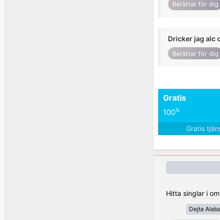
Berättar för dig
Dricker jag alc 
Berättar för dig
Gratis
%
100
Gratis tjä
Hitta singlar i o
Dejta Alab