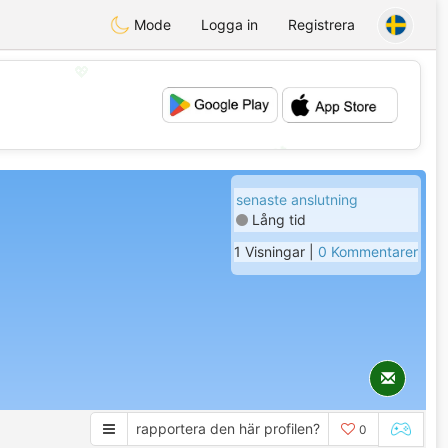
Mode
Logga in
Registrera
💖
💕
senaste anslutning
Lång tid
1 Visningar |
0 Kommentarer
rapportera den här profilen?
0