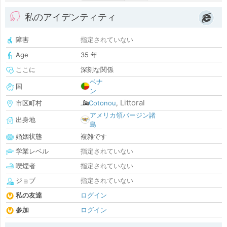
私のアイデンティティ
障害
指定されていない
Age
35 年
ここに
深刻な関係
ベナ
国
ン
Littoral
市区町村
Cotonou
,
アメリカ領バージン諸
出身地
島
婚姻状態
複雑です
学業レベル
指定されていない
喫煙者
指定されていない
ジョブ
指定されていない
私の友達
ログイン
参加
ログイン