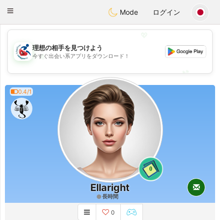
Handi Space
Toggle
Mode
ログイン
navigation
💖
理想の相手を見つけよう
💖
今すぐ出会い系アプリをダウンロード！
💕
💕
0.4/1
0
Ellaright
長時間
0