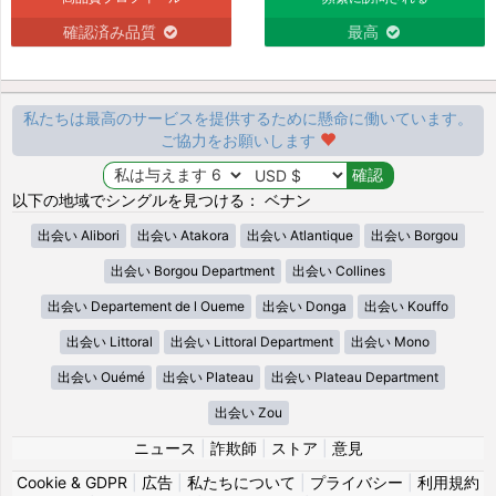
確認済み品質
最高
私たちは最高のサービスを提供するために懸命に働いています。
ご協力をお願いします
以下の地域でシングルを見つける： ベナン
出会い Alibori
出会い Atakora
出会い Atlantique
出会い Borgou
出会い Borgou Department
出会い Collines
出会い Departement de l Oueme
出会い Donga
出会い Kouffo
出会い Littoral
出会い Littoral Department
出会い Mono
出会い Ouémé
出会い Plateau
出会い Plateau Department
出会い Zou
ニュース
|
詐欺師
|
ストア
|
意見
Cookie & GDPR
|
広告
|
私たちについて
|
プライバシー
|
利用規約