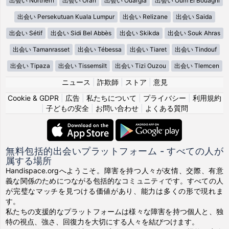
出会い Northern
出会い Oran
出会い Ouargla
出会い Oum El Bouaghi
出会い Persekutuan Kuala Lumpur
出会い Relizane
出会い Saida
出会い Sétif
出会い Sidi Bel Abbès
出会い Skikda
出会い Souk Ahras
出会い Tamanrasset
出会い Tébessa
出会い Tiaret
出会い Tindouf
出会い Tipaza
出会い Tissemsilt
出会い Tizi Ouzou
出会い Tlemcen
ニュース
|
詐欺師
|
ストア
|
意見
Cookie & GDPR
|
広告
|
私たちについて
|
プライバシー
|
利用規約
|
子どもの安全
|
お問い合わせ
|
よくある質問
無料包括的出会いプラットフォーム - すべての人が
属する場所
Handispace.orgへようこそ。障害を持つ人々が友情、交際、有意
義な関係のためにつながる包括的なコミュニティです。すべての人
が完璧なマッチを見つける価値があり、能力は多くの形で現れま
す。
私たちの支援的なプラットフォームは様々な障害を持つ個人と、独
特の視点、強さ、回復力を大切にする人々を結びつけます。