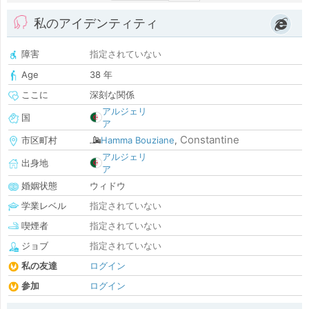
私のアイデンティティ
障害
指定されていない
Age
38 年
ここに
深刻な関係
アルジェリ
国
ア
Constantine
市区町村
Hamma Bouziane
,
アルジェリ
出身地
ア
婚姻状態
ウィドウ
学業レベル
指定されていない
喫煙者
指定されていない
ジョブ
指定されていない
私の友達
ログイン
参加
ログイン