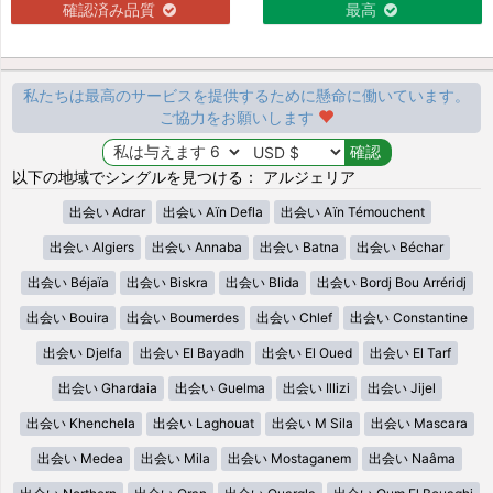
確認済み品質
最高
私たちは最高のサービスを提供するために懸命に働いています。
ご協力をお願いします
以下の地域でシングルを見つける： アルジェリア
出会い Adrar
出会い Aïn Defla
出会い Aïn Témouchent
出会い Algiers
出会い Annaba
出会い Batna
出会い Béchar
出会い Béjaïa
出会い Biskra
出会い Blida
出会い Bordj Bou Arréridj
出会い Bouira
出会い Boumerdes
出会い Chlef
出会い Constantine
出会い Djelfa
出会い El Bayadh
出会い El Oued
出会い El Tarf
出会い Ghardaia
出会い Guelma
出会い Illizi
出会い Jijel
出会い Khenchela
出会い Laghouat
出会い M Sila
出会い Mascara
出会い Medea
出会い Mila
出会い Mostaganem
出会い Naâma