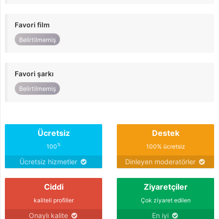
Favori film
Belirtilmemiş
Favori şarkı
Belirtilmemiş
Ücretsiz
Destek
%
100
100% ücretsiz
Ücretsiz hizmetler
Dinleyen moderatörler
Ciddi
Ziyaretçiler
kaliteli profiller
Çok ziyaret edilen
Onaylı kalite
En iyi