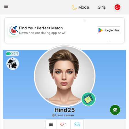
Handi Space
Toggle
Mode
Giriş
navigation
💖
Find Your Perfect Match
💖
Download our dating app now!
💕
💕
0.7/1
0
Hind25
Uzun zaman
1