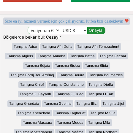
Size en iyi hizmeti vermek için çok çalışıyoruz, lütfen bizi destekleyin
Bölgelerde bekar bul: Cezayir
Tanışma Adrar
Tanışma Aïn Defla
Tanışma Aïn Témouchent
Tanışma Algiers
Tanışma Annaba
Tanışma Batna
Tanışma Béchar
Tanışma Béjaïa
Tanışma Biskra
Tanışma Blida
Tanışma Bordj Bou Arréridj
Tanışma Bouira
Tanışma Boumerdes
Tanışma Chlef
Tanışma Constantine
Tanışma Djelfa
Tanışma El Bayadh
Tanışma El Oued
Tanışma El Tarf
Tanışma Ghardaia
Tanışma Guelma
Tanışma Illizi
Tanışma Jijel
Tanışma Khenchela
Tanışma Laghouat
Tanışma M Sila
Tanışma Mascara
Tanışma Medea
Tanışma Mila
Tanışma Mostaganem
Tanışma Naâma
Tanışma Northern