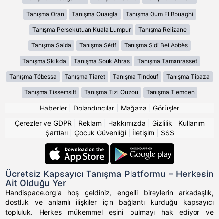
Tanışma Oran
Tanışma Ouargla
Tanışma Oum El Bouaghi
Tanışma Persekutuan Kuala Lumpur
Tanışma Relizane
Tanışma Saida
Tanışma Sétif
Tanışma Sidi Bel Abbès
Tanışma Skikda
Tanışma Souk Ahras
Tanışma Tamanrasset
Tanışma Tébessa
Tanışma Tiaret
Tanışma Tindouf
Tanışma Tipaza
Tanışma Tissemsilt
Tanışma Tizi Ouzou
Tanışma Tlemcen
Haberler
|
Dolandırıcılar
|
Mağaza
|
Görüşler
Çerezler ve GDPR
|
Reklam
|
Hakkımızda
|
Gizlilik
|
Kullanım
Şartları
|
Çocuk Güvenliği
|
İletişim
|
SSS
Ücretsiz Kapsayıcı Tanışma Platformu – Herkesin
Ait Olduğu Yer
Handispace.org'a hoş geldiniz, engelli bireylerin arkadaşlık,
dostluk ve anlamlı ilişkiler için bağlantı kurduğu kapsayıcı
topluluk. Herkes mükemmel eşini bulmayı hak ediyor ve