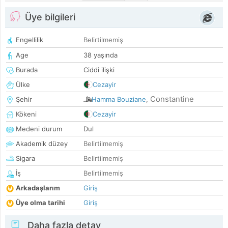
Üye bilgileri
Engellilik
Belirtilmemiş
Age
38 yaşında
Burada
Ciddi ilişki
Ülke
Cezayir
Constantine
Şehir
Hamma Bouziane
,
Kökeni
Cezayir
Medeni durum
Dul
Akademik düzey
Belirtilmemiş
Sigara
Belirtilmemiş
İş
Belirtilmemiş
Arkadaşlarım
Giriş
Üye olma tarihi
Giriş
Daha fazla detay