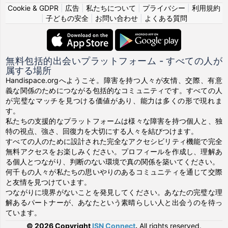
Cookie & GDPR
|
広告
|
私たちについて
|
プライバシー
|
利用規約
|
子どもの安全
|
お問い合わせ
|
よくある質問
無料包括的出会いプラットフォーム - すべての人が
属する場所
Handispace.orgへようこそ。障害を持つ人々が友情、交際、有意
義な関係のためにつながる包括的なコミュニティです。すべての人
が完璧なマッチを見つける価値があり、能力は多くの形で現れま
す。
私たちの支援的なプラットフォームは様々な障害を持つ個人と、独
特の視点、強さ、回復力を大切にする人々を結びつけます。
すべての人のために設計された完全なアクセシビリティ機能で完全
無料アクセスをお楽しみください。プロフィールを作成し、理解あ
る個人とつながり、判断のない環境で真の関係を築いてください。
何千もの人々が私たちの思いやりのあるコミュニティを通じて交際
と友情を見つけています。
つながりに境界がないことを発見してください。あなたの完璧な理
解あるパートナーが、あなたという素晴らしい人と出会うのを待っ
ています。
© 2026 Copyright
ISN Connect
.
All rights reserved.