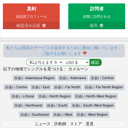
真剣
訪問者
高品質プロフィール
頻繁に訪問される
確認済み品質
最高
私たちは最高のサービスを提供するために懸命に働いています。
ご協力をお願いします
以下の地域でシングルを見つける： カメルーン
出会い Adamaoua Region
出会い Adamawa
出会い Central
出会い Centre
出会い East
出会い Far North
出会い Far North Region
出会い Littoral
出会い North Region
出会い North-West Region
出会い Northwest
出会い South
出会い South-West Region
出会い Southwest
出会い West
出会い West Region
ニュース
|
詐欺師
|
ストア
|
意見