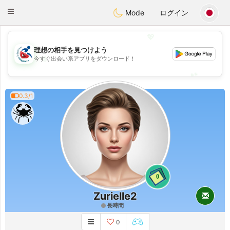
Handi Space
Toggle
Mode
ログイン
navigation
💖
理想の相手を見つけよう
💖
今すぐ出会い系アプリをダウンロード！
💕
💕
0.3/1
0
Zurielle2
長時間
0