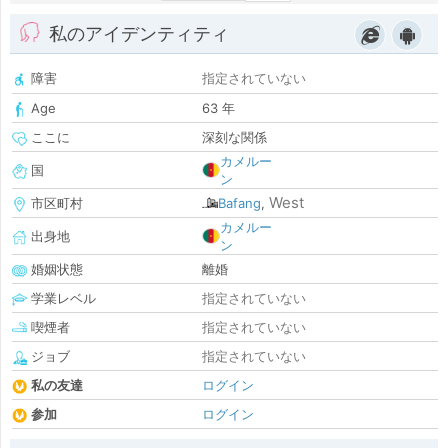
私のアイデンティティ
障害
指定されていない
Age
63 年
ここに
深刻な関係
カメルー
国
ン
West
市区町村
Bafang
,
カメルー
出身地
ン
婚姻状態
離婚
学業レベル
指定されていない
喫煙者
指定されていない
ジョブ
指定されていない
私の友達
ログイン
参加
ログイン