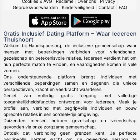
Cookies & AVG
|
Reclame
|
Over ons
|
Privacy
|
Gebruiksvoorwaarden
|
Kinderveiligheid
|
Contact
|
FAQ
Gratis Inclusief Dating Platform – Waar Iedereen
Thuishoort
Welkom bij Handispace.org, de inclusieve gemeenschap waar
mensen met beperkingen verbinden voor vriendschap,
gezelschap en betekenisvolle relaties. Iedereen verdient het om
hun perfecte match te vinden, en vaardigheden komen in vele
vormen.
Ons ondersteunende platform brengt individuen met
verschillende beperkingen samen en degenen die unieke
perspectieven, kracht en veerkracht waarderen.
Geniet van volledig gratis toegang met volledige
toegankelijkheidsfuncties ontworpen voor iedereen. Maak je
profiel aan, verbind met begripvolle individuen en bouw
oprechte relaties in een oordeelvrije omgeving.
Duizenden mensen hebben gezelschap en vriendschap
gevonden via onze zorgzame gemeenschap.
Ontdek dat verbinding geen grenzen kent. Je perfecte
begripvolle partner wacht om de geweldige persoon te