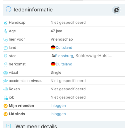
ledeninformatie
Handicap
Niet gespecificeerd
Age
47 jaar
hier voor
Vriendschap
land
Duitsland
Schleswig-Holst...
stad
Flensburg
,
herkomst
Duitsland
vitaal
Single
academisch niveau
Niet gespecificeerd
Roken
Niet gespecificeerd
job
Niet gespecificeerd
Mijn vrienden
Inloggen
Lid sinds
Inloggen
Wat meer details