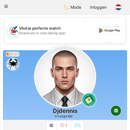
Handi Space
Toggle
Mode
Inloggen
navigation
💖
Vind je perfecte match
💖
Download nu onze dating-app!
💕
💕
0.3/1
0
Djdennis
Lange tijd
1