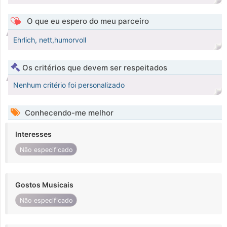
O que eu espero do meu parceiro
Ehrlich, nett,humorvoll
Os critérios que devem ser respeitados
Nenhum critério foi personalizado
Conhecendo-me melhor
Interesses
Não especificado
Gostos Musicais
Não especificado