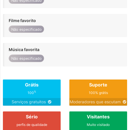
Não especificado
Filme favorito
Não especificado
Música favorita
Não especificado
Grátis
Suporte
%
100
100% grátis
Serviços gratuitos
Moderadores que escutam
Sério
Visitantes
perfis de qualidade
Muito visitado