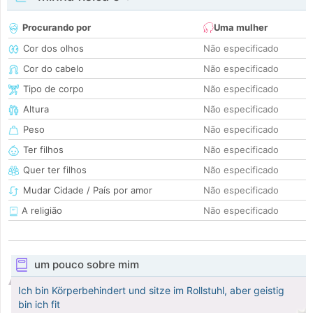
Procurando por
Uma mulher
Cor dos olhos
Não especificado
Cor do cabelo
Não especificado
Tipo de corpo
Não especificado
Altura
Não especificado
Peso
Não especificado
Ter filhos
Não especificado
Quer ter filhos
Não especificado
Mudar Cidade / País por amor
Não especificado
A religião
Não especificado
um pouco sobre mim
Ich bin Körperbehindert und sitze im Rollstuhl, aber geistig
bin ich fit