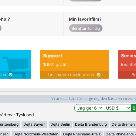
ohol?
Min favoritfilm?
Berättar för dig
Support
Seriö
100% gratis
kvalite
nster
Lyssnande moderatorer
Be
Vi arbetar hårt för att ge dig den bästa servicen, 
områdena: Tyskland
ürttemberg
Dejta Bayern
Dejta Berlin
Dejta Brandenburg
Dejta Bremen
chsen
Dejta Nordrhein-Westfalen
Dejta Rheinland-Pfalz
Dejta Rhineland-P