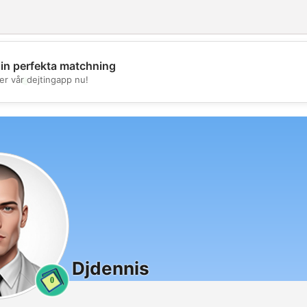
din perfekta matchning
💖
er vår dejtingapp nu!
💕
Djdennis
0