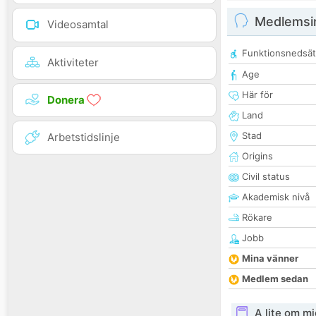
Medlemsi
Videosamtal
Funktionsnedsät
Aktiviteter
Age
Här för
Donera
Land
Stad
Arbetstidslinje
Origins
Civil status
Akademisk nivå
Rökare
Jobb
Mina vänner
Medlem sedan
A lite om mi