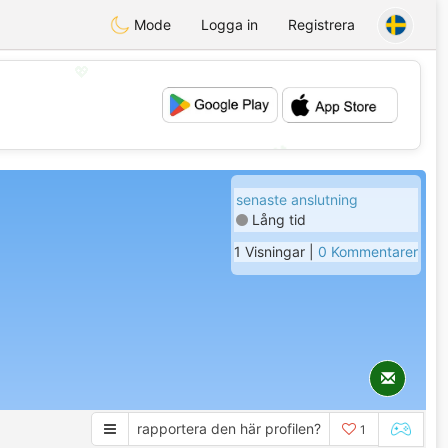
Mode
Logga in
Registrera
💖
💕
senaste anslutning
Lång tid
1 Visningar |
0 Kommentarer
rapportera den här profilen?
1