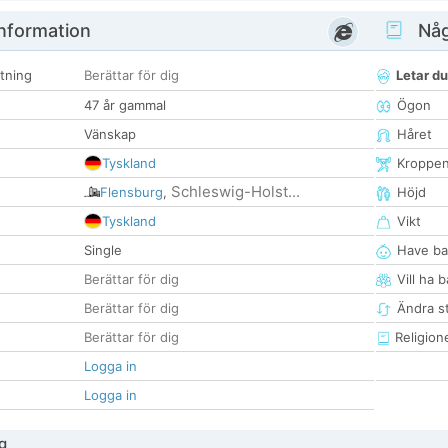
nformation
Någ
tning
Berättar för dig
Letar du
47 år gammal
Ögon
Vänskap
Håret
Tyskland
Kroppe
Schleswig-Holst...
Flensburg
,
Höjd
Tyskland
Vikt
Single
Have ba
Berättar för dig
Vill ha 
Berättar för dig
Ändra st
Berättar för dig
Religion
Logga in
Logga in
g