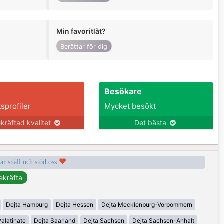
Min favoritlåt?
Berättar för dig
s
Besökare
tsprofiler
Mycket besökt
kräftad kvalitet
Det bästa
var snäll och stöd oss
Dejta Hamburg
Dejta Hessen
Dejta Mecklenburg-Vorpommern
alatinate
Dejta Saarland
Dejta Sachsen
Dejta Sachsen-Anhalt