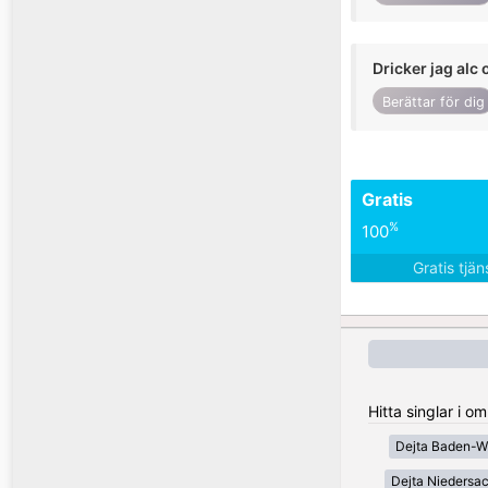
Dricker jag alc 
Berättar för dig
Gratis
%
100
Gratis tjä
Hitta singlar i 
Dejta Baden-W
Dejta Niedersa