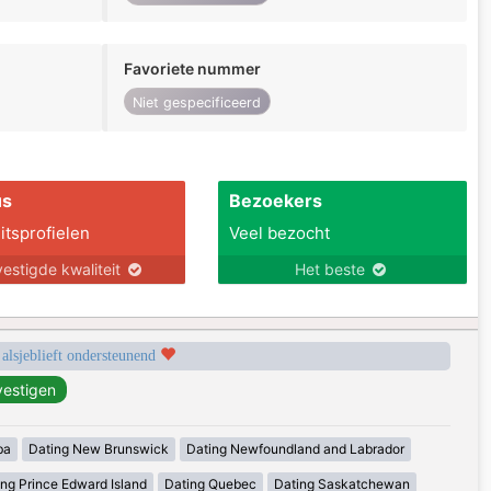
Favoriete nummer
Niet gespecificeerd
us
Bezoekers
itsprofielen
Veel bezocht
estigde kwaliteit
Het beste
 alsjeblieft ondersteunend
ba
Dating New Brunswick
Dating Newfoundland and Labrador
ing Prince Edward Island
Dating Quebec
Dating Saskatchewan