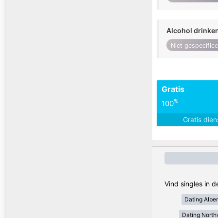
Alcohol drinke
Niet gespecific
Gratis
%
100
Gratis die
Vind singles in 
Dating Alber
Dating Northw