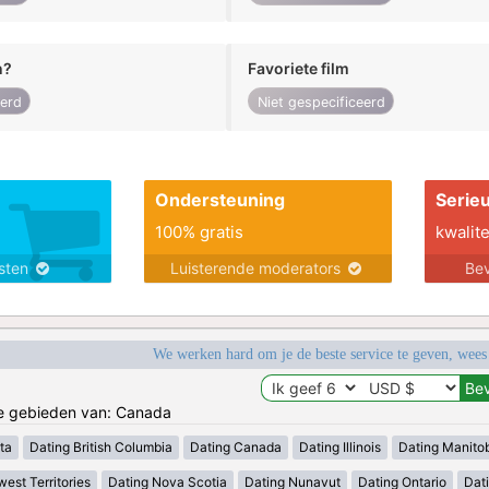
n?
Favoriete film
eerd
Niet gespecificeerd
Ondersteuning
Serie
100% gratis
kwalite
nsten
Luisterende moderators
Bev
We werken hard om je de beste service te geven, wees
de gebieden van: Canada
ta
Dating British Columbia
Dating Canada
Dating Illinois
Dating Manito
est Territories
Dating Nova Scotia
Dating Nunavut
Dating Ontario
Dat