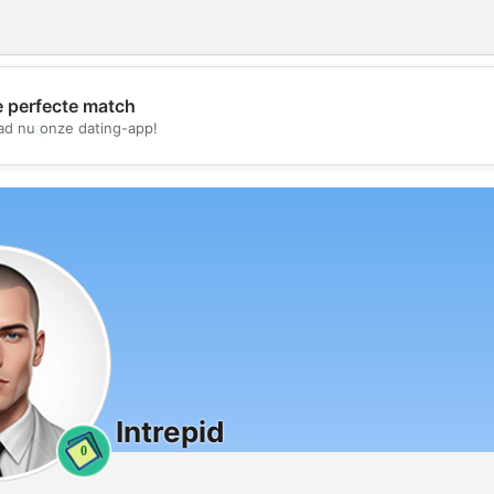
e perfecte match
💖
d nu onze dating-app!
💕
Intrepid
0