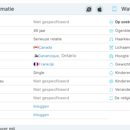
rmatie
Wat
Niet gespecificeerd
Op zoek
49 jaar
Ogenkle
Serieuze relatie
Haarkle
Canada
Lichaam
Ontario
Gananoque
,
Hoogte
Frankrijk
Gewich
Single
Kinderen
au
Niet gespecificeerd
Kindere
Niet gespecificeerd
Verander
Niet gespecificeerd
De religi
Inloggen
Inloggen
over mij