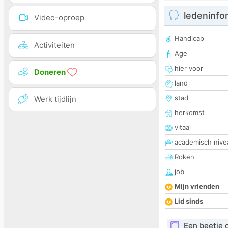
ledeninfo
Video-oproep
Handicap
Activiteiten
Age
hier voor
Doneren
land
stad
Werk tijdlijn
herkomst
vitaal
academisch nive
Roken
job
Mijn vrienden
Lid sinds
Een beetje 