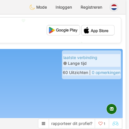
Mode
Inloggen
Registreren
💖
💕
laatste verbinding
Lange tijd
60 Uitzichten |
0 opmerkingen
rapporteer dit profiel?
1