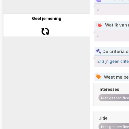
a
Geef je mening
Wat ik van 
a
De criteria
Er zijn geen crit
Weet me be
Interesses
Niet gespecific
Uitje
Niet gespecific