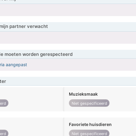
mijn partner verwacht
 die moeten worden gerespecteerd
eria aangepast
ter
Muzieksmaak
eerd
Niet gespecificeerd
Favoriete huisdieren
eerd
Niet gespecificeerd