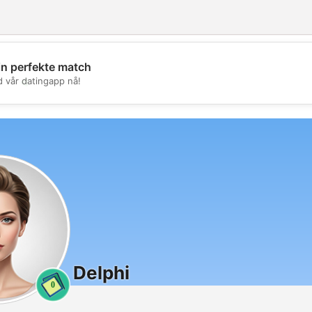
in perfekte match
💖
d vår datingapp nå!
💕
Delphi
0