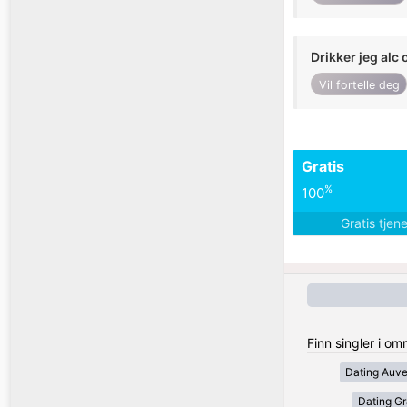
Drikker jeg alc 
Vil fortelle deg
Gratis
%
100
Gratis tjen
Finn singler i om
Dating Auv
Dating Gr