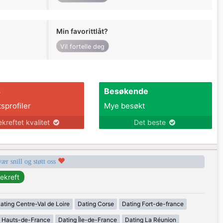
Min favorittlåt?
Vil fortelle deg
s
Besøkende
tsprofiler
Mye besøkt
ekreftet kvalitet
Det beste
vær snill og støtt oss
ating Centre-Val de Loire
Dating Corse
Dating Fort-de-france
g Hauts-de-France
Dating Île-de-France
Dating La Réunion