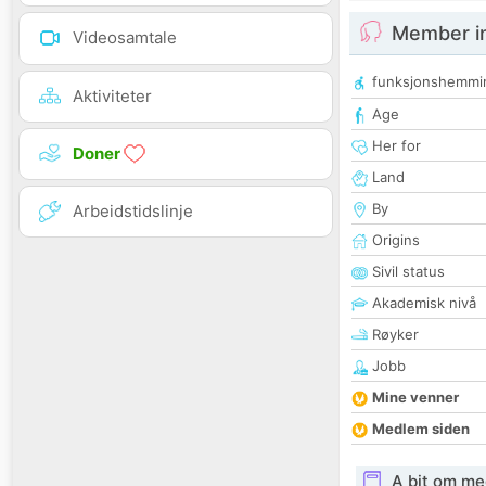
Member i
Videosamtale
funksjonshemmi
Aktiviteter
Age
Her for
Doner
Land
By
Arbeidstidslinje
Origins
Sivil status
Akademisk nivå
Røyker
Jobb
Mine venner
Medlem siden
A bit om me