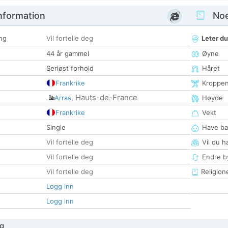
nformation
Noen
ng
Vil fortelle deg
Leter du
44 år gammel
Øyne
Seriøst forhold
Håret
Frankrike
Kroppe
Hauts-de-France
Arras
,
Høyde
Frankrike
Vekt
Single
Have ba
Vil fortelle deg
Vil du h
Vil fortelle deg
Endre by
Vil fortelle deg
Religion
Logg inn
Logg inn
g