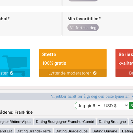
ohol?
Min favorittfilm?
Vil fortelle deg
Støtte
Seriø
100% gratis
kvalite
ester
Lyttende moderatorer
B
Vi jobber hardt for å gi deg den beste tjenesten, 
rådene: Frankrike
ergne-Rhône-Alpes
Dating Bourgogne-Franche-Comté
Dating Bretagne
D
and Est
Dating Grande-Terre
Dating Guadeloupe
Dating Guyane
Datin