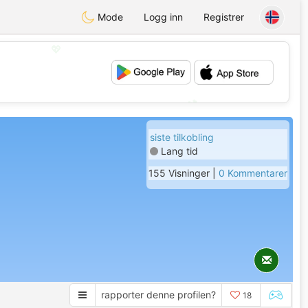
Mode
Logg inn
Registrer
💖
💕
siste tilkobling
Lang tid
155 Visninger |
0 Kommentarer
rapporter denne profilen?
18