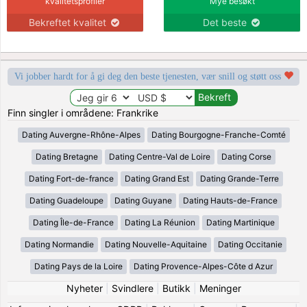
kvalitetsprofiler
Mye besøkt
Bekreftet kvalitet
Det beste
Vi jobber hardt for å gi deg den beste tjenesten, vær snill og støtt oss
Finn singler i områdene: Frankrike
Dating Auvergne-Rhône-Alpes
Dating Bourgogne-Franche-Comté
Dating Bretagne
Dating Centre-Val de Loire
Dating Corse
Dating Fort-de-france
Dating Grand Est
Dating Grande-Terre
Dating Guadeloupe
Dating Guyane
Dating Hauts-de-France
Dating Île-de-France
Dating La Réunion
Dating Martinique
Dating Normandie
Dating Nouvelle-Aquitaine
Dating Occitanie
Dating Pays de la Loire
Dating Provence-Alpes-Côte d Azur
Nyheter
|
Svindlere
|
Butikk
|
Meninger