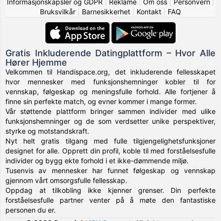
Informasjonskapsler og GDPR
|
Reklame
|
Om oss
|
Personvern
|
Bruksvilkår
|
Barnesikkerhet
|
Kontakt
|
FAQ
Gratis Inkluderende Datingplattform – Hvor Alle
Hører Hjemme
Velkommen til Handispace.org, det inkluderende fellesskapet
hvor mennesker med funksjonshemninger kobler til for
vennskap, følgeskap og meningsfulle forhold. Alle fortjener å
finne sin perfekte match, og evner kommer i mange former.
Vår støttende plattform bringer sammen individer med ulike
funksjonshemninger og de som verdsetter unike perspektiver,
styrke og motstandskraft.
Nyt helt gratis tilgang med fulle tilgjengelighetsfunksjoner
designet for alle. Opprett din profil, koble til med forståelsesfulle
individer og bygg ekte forhold i et ikke-dømmende miljø.
Tusenvis av mennesker har funnet følgeskap og vennskap
gjennom vårt omsorgsfulle fellesskap.
Oppdag at tilkobling ikke kjenner grenser. Din perfekte
forståelsesfulle partner venter på å møte den fantastiske
personen du er.