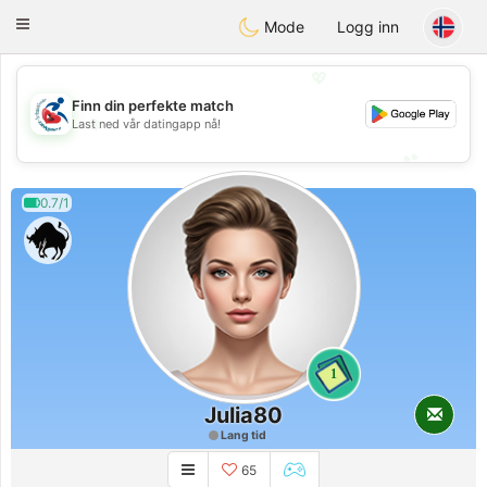
Handi Space
Toggle
Mode
Logg inn
navigation
💖
Finn din perfekte match
💖
Last ned vår datingapp nå!
💕
💕
0.7/1
1
Julia80
Lang tid
65