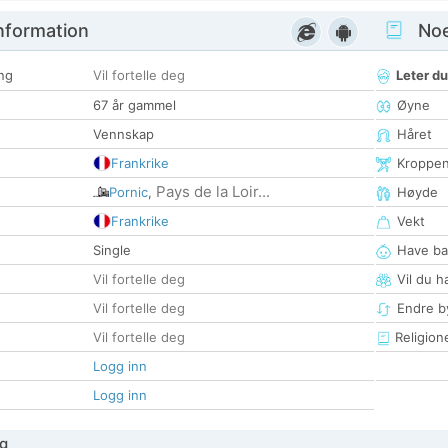
nformation
Noen
ng
Vil fortelle deg
Leter du
67 år gammel
Øyne
Vennskap
Håret
Frankrike
Kroppe
Pays de la Loir...
Pornic
,
Høyde
Frankrike
Vekt
Single
Have ba
Vil fortelle deg
Vil du h
Vil fortelle deg
Endre by
Vil fortelle deg
Religion
Logg inn
Logg inn
g