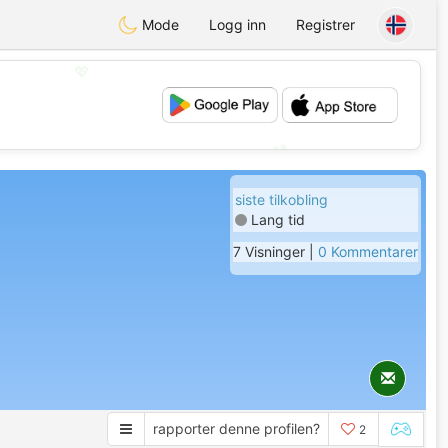
Mode
Logg inn
Registrer
💖
💕
siste tilkobling
Lang tid
7 Visninger |
0 Kommentarer
rapporter denne profilen?
2