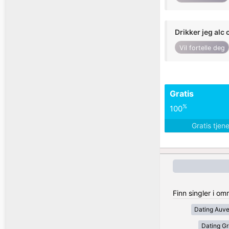
Drikker jeg alc 
Vil fortelle deg
Gratis
%
100
Gratis tjen
Finn singler i om
Dating Auv
Dating Gr