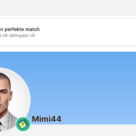
in perfekte match
💖
d vår datingapp nå!
💕
Mimi44
0