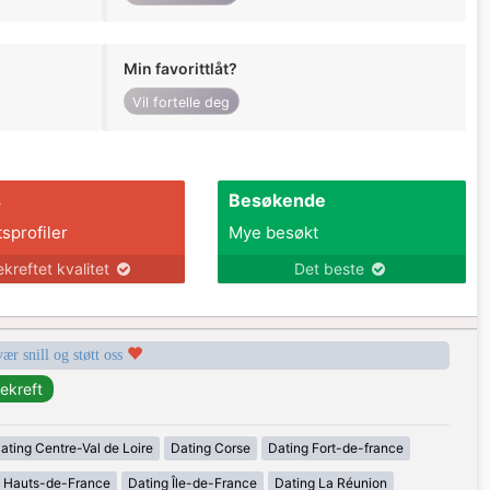
Min favorittlåt?
Vil fortelle deg
s
Besøkende
tsprofiler
Mye besøkt
ekreftet kvalitet
Det beste
vær snill og støtt oss
ating Centre-Val de Loire
Dating Corse
Dating Fort-de-france
g Hauts-de-France
Dating Île-de-France
Dating La Réunion