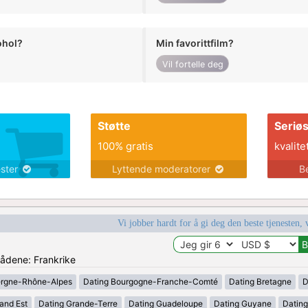
ohol?
Min favorittfilm?
Vil fortelle deg
Støtte
Seriø
100% gratis
kvalite
ester
Lyttende moderatorer
B
Vi jobber hardt for å gi deg den beste tjenesten, 
rådene: Frankrike
ergne-Rhône-Alpes
Dating Bourgogne-Franche-Comté
Dating Bretagne
D
and Est
Dating Grande-Terre
Dating Guadeloupe
Dating Guyane
Datin