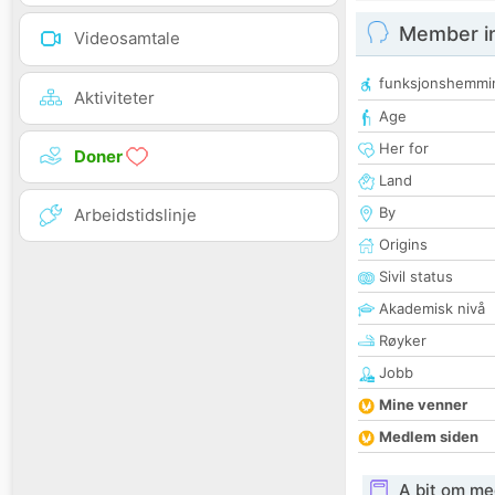
Member i
Videosamtale
funksjonshemmi
Aktiviteter
Age
Her for
Doner
Land
By
Arbeidstidslinje
Origins
Sivil status
Akademisk nivå
Røyker
Jobb
Mine venner
Medlem siden
A bit om me