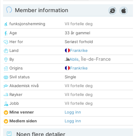
Member information
funksjonshemming
Vil fortelle deg
Age
33 år gammel
Her for
Seriøst forhold
Land
Frankrike
Île-de-France
By
Ablis
,
Origins
Frankrike
Sivil status
Single
Akademisk nivå
Vil fortelle deg
Røyker
Vil fortelle deg
Jobb
Vil fortelle deg
Mine venner
Logg inn
Medlem siden
Logg inn
Noen flere detaljer