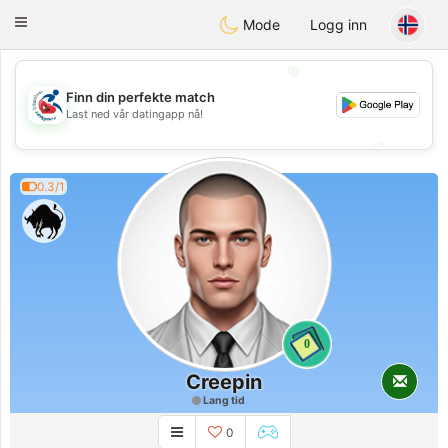
Handi Space
Toggle
Mode
Logg inn
navigation
💖
Finn din perfekte match
💖
Last ned vår datingapp nå!
💕
💕
0.3/1
0
Creepin
Lang tid
0