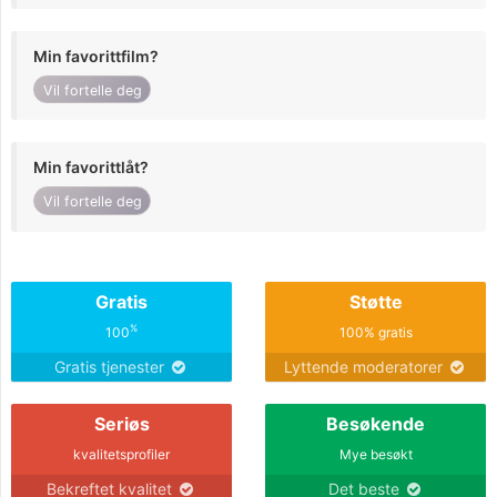
Min favorittfilm?
Vil fortelle deg
Min favorittlåt?
Vil fortelle deg
Gratis
Støtte
%
100
100% gratis
Gratis tjenester
Lyttende moderatorer
Seriøs
Besøkende
kvalitetsprofiler
Mye besøkt
Bekreftet kvalitet
Det beste