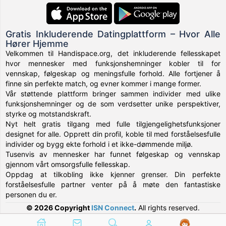
Gratis Inkluderende Datingplattform – Hvor Alle
Hører Hjemme
Velkommen til Handispace.org, det inkluderende fellesskapet
hvor mennesker med funksjonshemninger kobler til for
vennskap, følgeskap og meningsfulle forhold. Alle fortjener å
finne sin perfekte match, og evner kommer i mange former.
Vår støttende plattform bringer sammen individer med ulike
funksjonshemninger og de som verdsetter unike perspektiver,
styrke og motstandskraft.
Nyt helt gratis tilgang med fulle tilgjengelighetsfunksjoner
designet for alle. Opprett din profil, koble til med forståelsesfulle
individer og bygg ekte forhold i et ikke-dømmende miljø.
Tusenvis av mennesker har funnet følgeskap og vennskap
gjennom vårt omsorgsfulle fellesskap.
Oppdag at tilkobling ikke kjenner grenser. Din perfekte
forståelsesfulle partner venter på å møte den fantastiske
personen du er.
© 2026 Copyright
ISN Connect
.
All rights reserved.