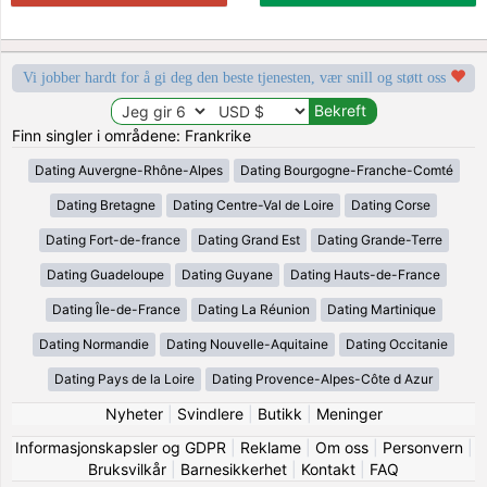
Vi jobber hardt for å gi deg den beste tjenesten, vær snill og støtt oss
Finn singler i områdene: Frankrike
Dating Auvergne-Rhône-Alpes
Dating Bourgogne-Franche-Comté
Dating Bretagne
Dating Centre-Val de Loire
Dating Corse
Dating Fort-de-france
Dating Grand Est
Dating Grande-Terre
Dating Guadeloupe
Dating Guyane
Dating Hauts-de-France
Dating Île-de-France
Dating La Réunion
Dating Martinique
Dating Normandie
Dating Nouvelle-Aquitaine
Dating Occitanie
Dating Pays de la Loire
Dating Provence-Alpes-Côte d Azur
Nyheter
|
Svindlere
|
Butikk
|
Meninger
Informasjonskapsler og GDPR
|
Reklame
|
Om oss
|
Personvern
|
Bruksvilkår
|
Barnesikkerhet
|
Kontakt
|
FAQ