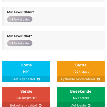
Min favorittfilm?
Vil fortelle deg
Min favorittlåt?
Vil fortelle deg
Gratis
Støtte
%
100
100% gratis
Gratis tjenester
Lyttende moderatorer
Seriøs
Besøkende
kvalitetsprofiler
Mye besøkt
Bekreftet kvalitet
Det beste