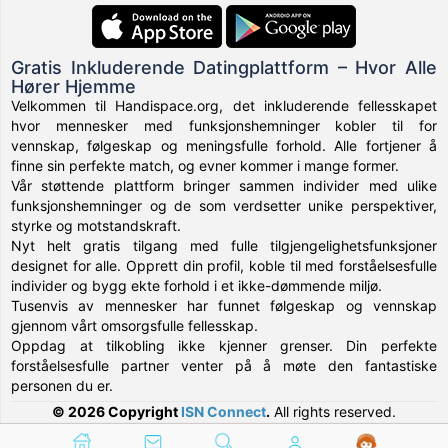
Gratis Inkluderende Datingplattform – Hvor Alle
Hører Hjemme
Velkommen til Handispace.org, det inkluderende fellesskapet
hvor mennesker med funksjonshemninger kobler til for
vennskap, følgeskap og meningsfulle forhold. Alle fortjener å
finne sin perfekte match, og evner kommer i mange former.
Vår støttende plattform bringer sammen individer med ulike
funksjonshemninger og de som verdsetter unike perspektiver,
styrke og motstandskraft.
Nyt helt gratis tilgang med fulle tilgjengelighetsfunksjoner
designet for alle. Opprett din profil, koble til med forståelsesfulle
individer og bygg ekte forhold i et ikke-dømmende miljø.
Tusenvis av mennesker har funnet følgeskap og vennskap
gjennom vårt omsorgsfulle fellesskap.
Oppdag at tilkobling ikke kjenner grenser. Din perfekte
forståelsesfulle partner venter på å møte den fantastiske
personen du er.
© 2026 Copyright
ISN Connect
.
All rights reserved.