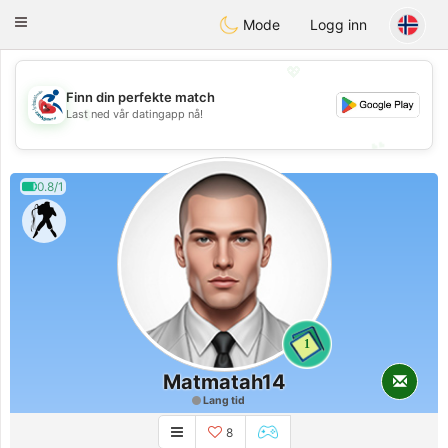
Handi Space
Toggle
Mode
Logg inn
navigation
💖
Finn din perfekte match
💖
Last ned vår datingapp nå!
💕
💕
0.8/1
1
Matmatah14
Lang tid
8