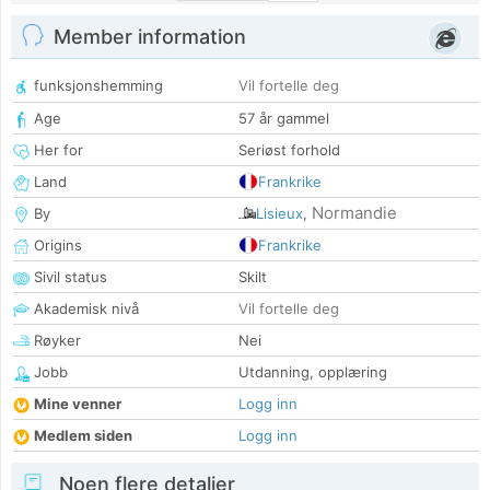
Member information
funksjonshemming
Vil fortelle deg
Age
57 år gammel
Her for
Seriøst forhold
Land
Frankrike
Normandie
By
Lisieux
,
Origins
Frankrike
Sivil status
Skilt
Akademisk nivå
Vil fortelle deg
Røyker
Nei
Jobb
Utdanning, opplæring
Mine venner
Logg inn
Medlem siden
Logg inn
Noen flere detaljer