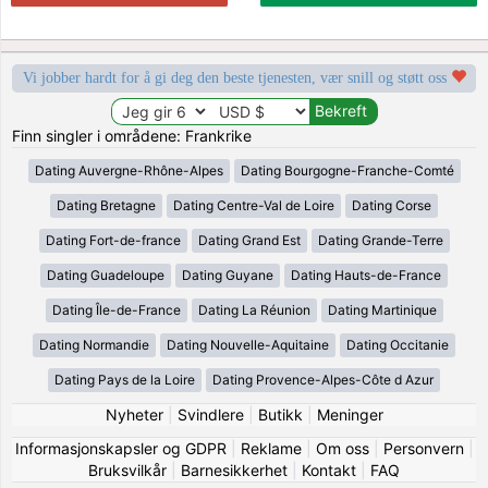
Vi jobber hardt for å gi deg den beste tjenesten, vær snill og støtt oss
Finn singler i områdene: Frankrike
Dating Auvergne-Rhône-Alpes
Dating Bourgogne-Franche-Comté
Dating Bretagne
Dating Centre-Val de Loire
Dating Corse
Dating Fort-de-france
Dating Grand Est
Dating Grande-Terre
Dating Guadeloupe
Dating Guyane
Dating Hauts-de-France
Dating Île-de-France
Dating La Réunion
Dating Martinique
Dating Normandie
Dating Nouvelle-Aquitaine
Dating Occitanie
Dating Pays de la Loire
Dating Provence-Alpes-Côte d Azur
Nyheter
|
Svindlere
|
Butikk
|
Meninger
Informasjonskapsler og GDPR
|
Reklame
|
Om oss
|
Personvern
|
Bruksvilkår
|
Barnesikkerhet
|
Kontakt
|
FAQ