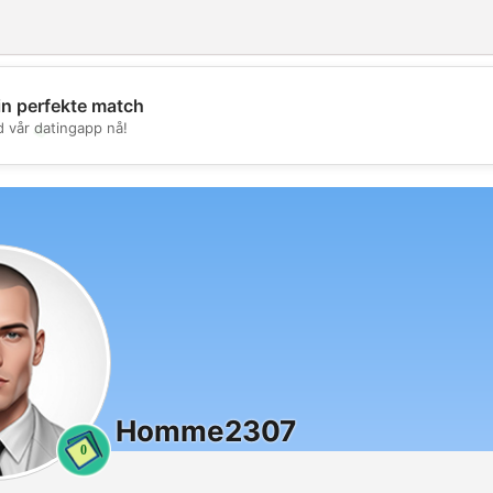
in perfekte match
💖
d vår datingapp nå!
💕
Homme2307
0