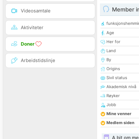
Member i
Videosamtale
funksjonshemmi
Aktiviteter
Age
Her for
Doner
Land
By
Arbeidstidslinje
Origins
Sivil status
Akademisk nivå
Røyker
Jobb
Mine venner
Medlem siden
A bit om me