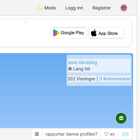
Mode
Logg inn
Registrer
💖
💕
siste tilkobling
Lang tid
202 Visninger |
0 Kommentarer
rapporter denne profilen?
49