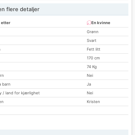
 flere detaljer
 etter
En kvinne
Grønn
Svart
n
Fett litt
170 cm
74 Kg
rn
Nei
a barn
Ja
 / land for kjærlighet
Nei
en
Kristen