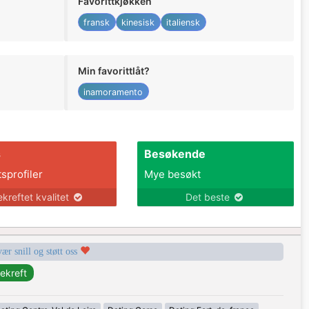
Favorittkjøkken
fransk
kinesisk
italiensk
Min favorittlåt?
inamoramento
s
Besøkende
tsprofiler
Mye besøkt
ekreftet kvalitet
Det beste
vær snill og støtt oss