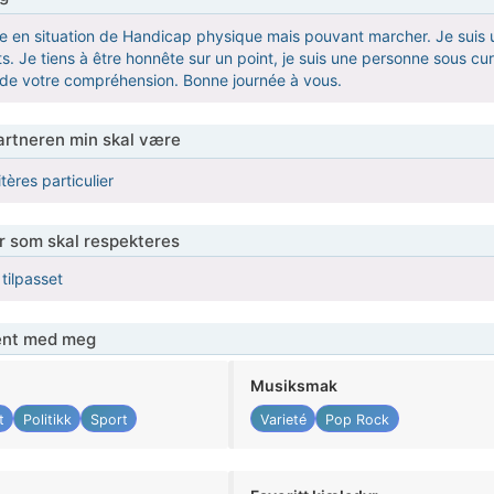
 en situation de Handicap physique mais pouvant marcher. Je suis un
ts. Je tiens à être honnête sur un point, je suis une personne sous cur
 de votre compréhension. Bonne journée à vous.
partneren min skal være
tères particulier
er som skal respekteres
 tilpasset
jent med meg
Musiksmak
t
Politikk
Sport
Varieté
Pop Rock