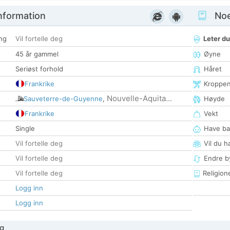
nformation
Noen
ng
Vil fortelle deg
Leter du
45 år gammel
Øyne
Seriøst forhold
Håret
Frankrike
Kroppe
Nouvelle-Aquita...
Sauveterre-de-Guyenne
,
Høyde
Frankrike
Vekt
Single
Have ba
Vil fortelle deg
Vil du h
Vil fortelle deg
Endre by
Vil fortelle deg
Religion
Logg inn
Logg inn
g