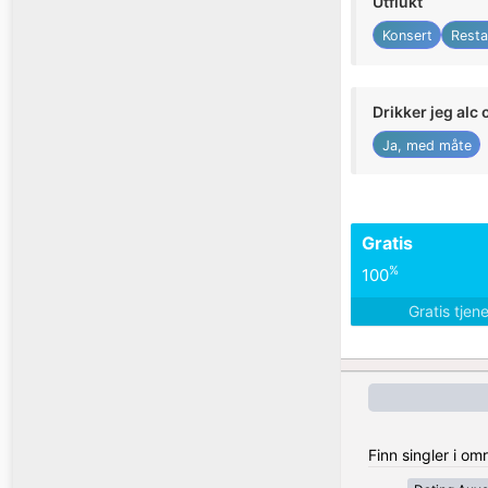
Utflukt
Konsert
Resta
Drikker jeg alc 
Ja, med måte
Gratis
%
100
Gratis tjen
Finn singler i om