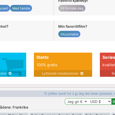
Favoritt kjæledyr
urant
Med familie
Vil fortelle deg
ohol?
Min favorittfilm?
Intouchable
Støtte
Seriø
100% gratis
kvalite
ester
Lyttende moderatorer
B
Vi jobber hardt for å gi deg den beste tjenesten, 
rådene: Frankrike