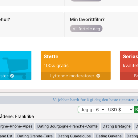
ohol?
Min favorittfilm?
Vil fortelle deg
Støtte
Seriø
100% gratis
kvalite
ester
Lyttende moderatorer
B
Vi jobber hardt for å gi deg den beste tjenesten, 
rådene: Frankrike
ergne-Rhône-Alpes
Dating Bourgogne-Franche-Comté
Dating Bretagne
D
and Est
Dating Grande-Terre
Dating Guadeloupe
Dating Guyane
Datin