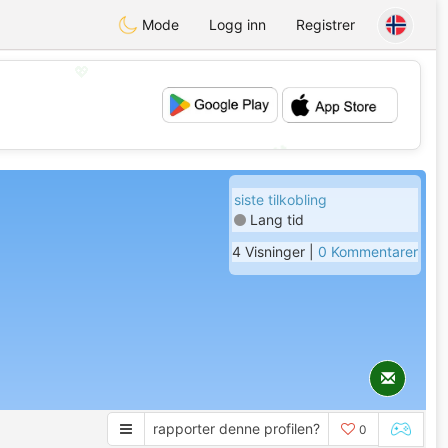
Mode
Logg inn
Registrer
💖
💕
siste tilkobling
Lang tid
4 Visninger |
0 Kommentarer
rapporter denne profilen?
0