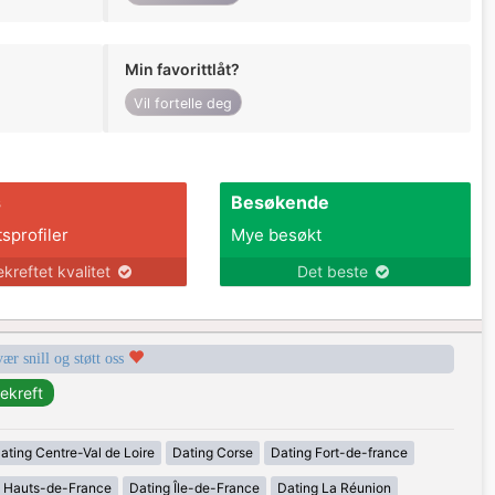
Min favorittlåt?
Vil fortelle deg
s
Besøkende
tsprofiler
Mye besøkt
ekreftet kvalitet
Det beste
vær snill og støtt oss
ating Centre-Val de Loire
Dating Corse
Dating Fort-de-france
g Hauts-de-France
Dating Île-de-France
Dating La Réunion