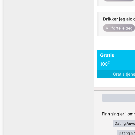
Drikker jeg alc 
Vil fortelle deg
Gratis
%
100
Gratis tjen
Finn singler i om
Dating Auv
Dating Gr