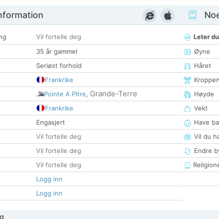
nformation
Noen
ng
Vil fortelle deg
Leter du
35 år gammel
Øyne
Seriøst forhold
Håret
Frankrike
Kroppe
Grande-Terre
Pointe A Pitre
,
Høyde
Frankrike
Vekt
Engasjert
Have ba
Vil fortelle deg
Vil du h
Vil fortelle deg
Endre by
Vil fortelle deg
Religion
Logg inn
Logg inn
g