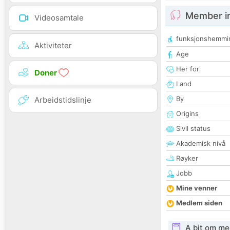
Member i
Videosamtale
funksjonshemmi
Aktiviteter
Age
Her for
Doner
Land
By
Arbeidstidslinje
Origins
Sivil status
Akademisk nivå
Røyker
Jobb
Mine venner
Medlem siden
A bit om me