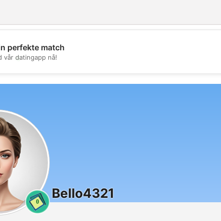
in perfekte match
💖
d vår datingapp nå!
💕
Bello4321
0