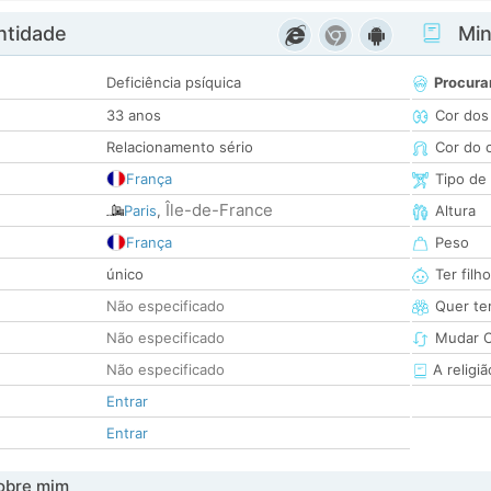
ntidade
Minh
Deficiência psíquica
Procura
33 anos
Cor dos
Relacionamento sério
Cor do 
França
Tipo de
Île-de-France
Paris
,
Altura
França
Peso
único
Ter filh
Não especificado
Quer ter
Não especificado
Mudar C
Não especificado
A religiã
Entrar
Entrar
obre mim