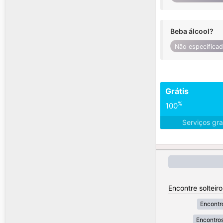
Beba álcool?
Não especifica
Grátis
%
100
Serviços gra
Encontre solteir
Encontr
Encontros