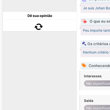
Je suis Johan Bo
Dê sua opinião
O que eu es
Peu importe tant
Os critérios
Nenhum critério 
Conhecendo
Interesses
Não especifica
Saída
Não especifica