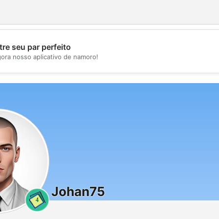
re seu par perfeito
gora nosso aplicativo de namoro!
💖
💕
Johan75
4