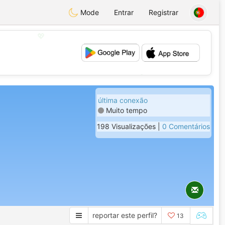
Mode
Entrar
Registrar
💖
💕
última conexão
Muito tempo
198 Visualizações |
0 Comentários
reportar este perfil?
13