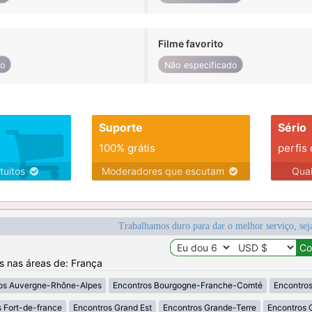
Filme favorito
do
Não especificado
Suporte
Sério
100% grátis
perfis
tuitos
Moderadores que escutam
Qua
Trabalhamos duro para dar o melhor serviço, sej
os nas áreas de: França
os Auvergne-Rhône-Alpes
Encontros Bourgogne-Franche-Comté
Encontros
 Fort-de-france
Encontros Grand Est
Encontros Grande-Terre
Encontros 