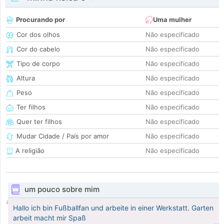
Procurando por
Uma mulher
Cor dos olhos
Não especificado
Cor do cabelo
Não especificado
Tipo de corpo
Não especificado
Altura
Não especificado
Peso
Não especificado
Ter filhos
Não especificado
Quer ter filhos
Não especificado
Mudar Cidade / País por amor
Não especificado
A religião
Não especificado
um pouco sobre mim
Hallo ich bin Fußballfan und arbeite in einer Werkstatt. Garten
arbeit macht mir Spaß