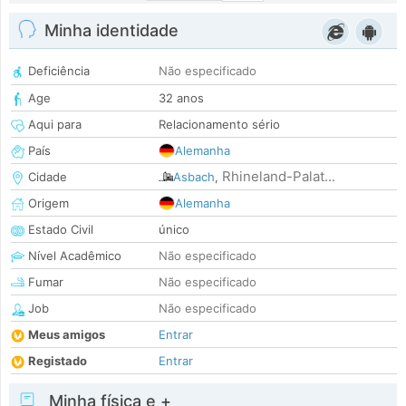
Minha identidade
Deficiência
Não especificado
Age
32 anos
Aqui para
Relacionamento sério
País
Alemanha
Rhineland-Palat...
Cidade
Asbach
,
Origem
Alemanha
Estado Civil
único
Nível Acadêmico
Não especificado
Fumar
Não especificado
Job
Não especificado
Meus amigos
Entrar
Registado
Entrar
Minha física e +