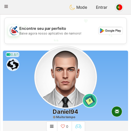
Handi Space
Toggle
Mode
Entrar
navigation
💖
💖
Encontre seu par perfeito
Baixe agora nosso aplicativo de namoro!
💕
💕
0.8/1
0
Daniel94
Muito tempo
0