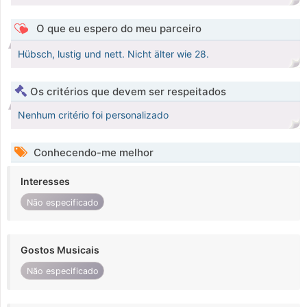
O que eu espero do meu parceiro
Hübsch, lustig und nett. Nicht älter wie 28.
Os critérios que devem ser respeitados
Nenhum critério foi personalizado
Conhecendo-me melhor
Interesses
Não especificado
Gostos Musicais
Não especificado